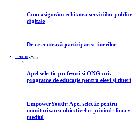
Cum asigurăm echitatea serviciilor publice
digitale
De ce contează participarea tinerilor
Training
Apel selecție profesori și ONG-uri:
programe de educație pentru elevi și tineri
EmpowerYouth: Apel selectie pentru
monitorizarea obiectivelor privind clima si
mediul