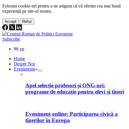
Folosim cookie-
uri
pentru a ne
asigura
că vă oferim cea
mai
bună
experiență pe
site
-ul nostru.
Accept
Refuz
Subscribe
en
Home
Despre Noi
Evenimente
Apel selecție profesori și ONG-uri:
programe de educație pentru elevi și tineri
Eveniment online: Participarea civică a
tinerilor în Europa