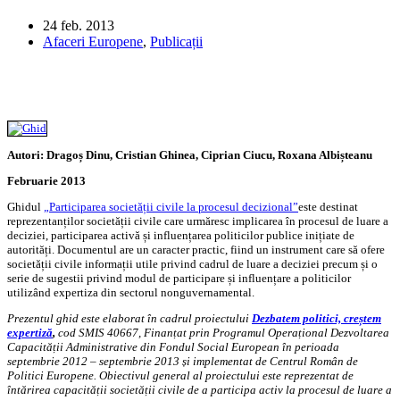
24 feb. 2013
Afaceri Europene
,
Publicații
Autori: Dragoș Dinu, Cristian Ghinea, Ciprian Ciucu, Roxana Albișteanu
Februarie 2013
Ghidul
„Participarea societății civile la procesul decizional”
este destinat
reprezentanților societății civile care urmăresc implicarea în procesul de luare a
deciziei, participarea activă și influențarea politicilor publice inițiate de
autorități. Documentul are un caracter practic, fiind un instrument care să ofere
societății civile informații utile privind cadrul de luare a deciziei precum și o
serie de sugestii privind modul de participare și influențare a politicilor
utilizând expertiza din sectorul nonguvernamental.
Prezentul ghid este elaborat în cadrul proiectului
Dezbatem politici, creștem
expertiză
,
cod SMIS 40667, Finanțat prin Programul Operațional Dezvoltarea
Capacității Administrative din Fondul Social European în
perioada
septembrie 2012 – septembrie 2013 și implementat de Centrul Român de
Politici Europene. Obiectivul general al proiectului este reprezentat de
întărirea capacității societății civile de a participa activ la procesul de luare a