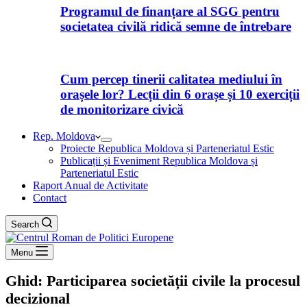
Programul de finanțare al SGG pentru
societatea civilă ridică semne de întrebare
Cum percep tinerii calitatea mediului în
orașele lor? Lecții din 6 orașe și 10 exerciții
de monitorizare civică
Rep. Moldova
Proiecte Republica Moldova și Parteneriatul Estic
Publicații și Eveniment Republica Moldova și
Parteneriatul Estic
Raport Anual de Activitate
Contact
Search
Menu
Ghid: Participarea societății civile la procesul
decizional