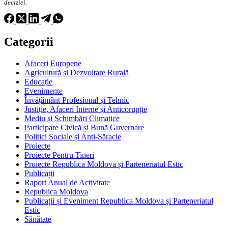
deciziei.
Categorii
Afaceri Europene
Agricultură și Dezvoltare Rurală
Educație
Evenimente
Învățământ Profesional și Tehnic
Justiție, Afaceri Interne și Anticorupție
Mediu și Schimbări Climatice
Participare Civică și Bună Guvernare
Politici Sociale și Anti-Săracie
Proiecte
Proiecte Pentru Tineri
Proiecte Republica Moldova și Parteneriatul Estic
Publicații
Raport Anual de Activitate
Republica Moldova
Publicații și Eveniment Republica Moldova și Parteneriatul
Estic
Sănătate