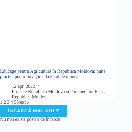
Educație pentru Agricultură în Republica Moldova: bune
practici pentru învățarea la locul de muncă
12 apr. 2022
Proiecte Republica Moldova și Parteneriatul Estic
,
Republica Moldova
1
2
3
4
5
Next
ÎNCARCĂ MAI MULT
Nu mai există postări de încărcat