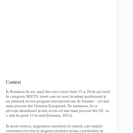
Context
În România de azi, unul din cinci tineri între 15 și 29 de ani intră
în categoria NEETS: tineri care nu sunt încadrați profesional și
nu urmează niciun program educațional sau de formare – cel mai
mare procent din Uniunea Europeană. De asemenea, în ce
privește abandonul școlar, avem cel mai mare procent din UE, cu
o rată de peste 15 la sută (Eurostat, 2023).
În acest context, asigurarea consilierii în carieră, care susține
orientarea elevilor în alegerea studiilor și/sau a profesiilor, în