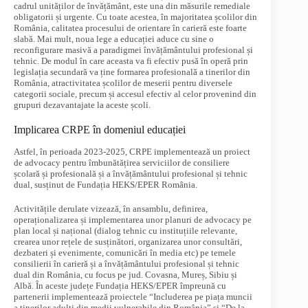
cadrul unităților de învățământ, este una din măsurile remediale
obligatorii și urgente. Cu toate acestea, în majoritatea școlilor din
România, calitatea procesului de orientare în carieră este foarte
slabă. Mai mult, noua lege a educației aduce cu sine o
reconfigurare masivă a paradigmei învățământului profesional și
tehnic. De modul în care aceasta va fi efectiv pusă în operă prin
legislația secundară va ține formarea profesională a tinerilor din
România, atractivitatea școlilor de meserii pentru diversele
categorii sociale, precum și accesul efectiv al celor provenind din
grupuri dezavantajate la aceste școli.
Implicarea CRPE în domeniul educației
Astfel, în perioada 2023-2025, CRPE implementează un proiect
de advocacy pentru îmbunătățirea serviciilor de consiliere
școlară și profesională și a învățământului profesional și tehnic
dual, susținut de Fundația HEKS/EPER România.
Activitățile derulate vizează, în ansamblu, definirea,
operaționalizarea și implementarea unor planuri de advocacy pe
plan local și național (dialog tehnic cu instituțiile relevante,
crearea unor rețele de susținători, organizarea unor consultări,
dezbateri și evenimente, comunicări în media etc) pe temele
consilierii în carieră și a învățământului profesional și tehnic
dual din România, cu focus pe jud. Covasna, Mureș, Sibiu și
Albă. În aceste județe Fundația HEKS/EPER împreună cu
partenerii implementează proiectele “Includerea pe piața muncii
a tinerilor adulți din medii vulnerabile din România” și “De la