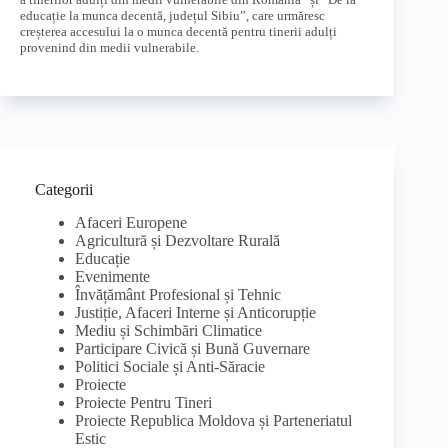
educație la munca decentă, județul Sibiu”, care urmăresc
creșterea accesului la o munca decentă pentru tinerii adulți
provenind din medii vulnerabile.
Categorii
Afaceri Europene
Agricultură și Dezvoltare Rurală
Educație
Evenimente
Învățământ Profesional și Tehnic
Justiție, Afaceri Interne și Anticorupție
Mediu și Schimbări Climatice
Participare Civică și Bună Guvernare
Politici Sociale și Anti-Săracie
Proiecte
Proiecte Pentru Tineri
Proiecte Republica Moldova și Parteneriatul
Estic