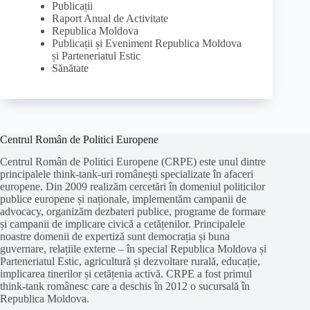
Publicații
Raport Anual de Activitate
Republica Moldova
Publicații și Eveniment Republica Moldova
și Parteneriatul Estic
Sănătate
Centrul Român de Politici Europene
Centrul Român de Politici Europene (CRPE) este unul dintre
principalele think-tank-uri românești specializate în afaceri
europene. Din 2009 realizăm cercetări în domeniul politicilor
publice europene și naționale, implementăm campanii de
advocacy, organizăm dezbateri publice, programe de formare
și campanii de implicare civică a cetățenilor. Principalele
noastre domenii de expertiză sunt democrația și buna
guvernare, relațiile externe – în special Republica Moldova și
Parteneriatul Estic, agricultură și dezvoltare rurală, educație,
implicarea tinerilor și cetățenia activă. CRPE a fost primul
think-tank românesc care a deschis în 2012 o sucursală în
Republica Moldova.