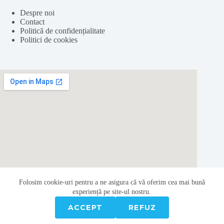
Despre noi
Contact
Politică de confidențialitate
Politici de cookies
Folosim cookie-
uri
pentru a ne
asigura
că vă oferim cea
mai
bună
experiență pe
site
-ul nostru.
ACCEPT
REFUZ
Copyright © 2026 – Centrul Român de Politici Europene