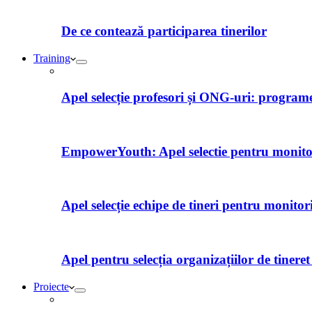
De ce contează participarea tinerilor
Training
Apel selecție profesori și ONG-uri: programe 
EmpowerYouth: Apel selectie pentru monitori
Apel selecție echipe de tineri pentru monitor
Apel pentru selecția organizațiilor de tiner
Proiecte