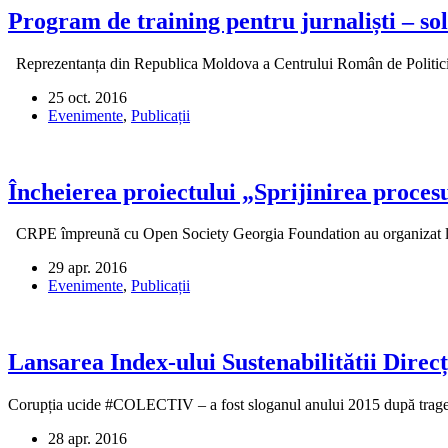
Program de training pentru jurnaliști – sol
Reprezentanța din Republica Moldova a Centrului Român de Politici E
25 oct. 2016
Evenimente
,
Publicații
Încheierea proiectului „Sprijinirea procesu
CRPE împreună cu Open Society Georgia Foundation au organizat la T
29 apr. 2016
Evenimente
,
Publicații
Lansarea Index-ului Sustenabilitătii Direcț
Corupția ucide #COLECTIV – a fost sloganul anului 2015 după traged
28 apr. 2016