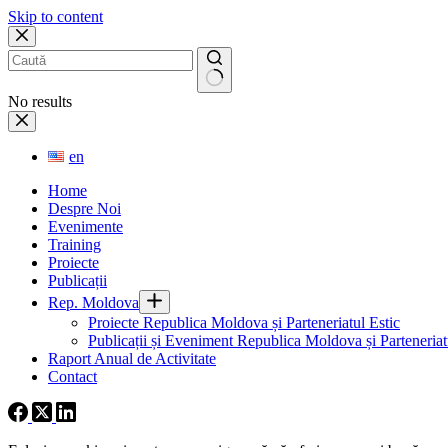
Skip to content
No results
en
Home
Despre Noi
Evenimente
Training
Proiecte
Publicații
Rep. Moldova
Proiecte Republica Moldova și Parteneriatul Estic
Publicații și Eveniment Republica Moldova și Parteneriatu
Raport Anual de Activitate
Contact