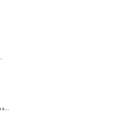
l…
ia a…