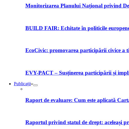
Monitorizarea Planului Național privind De
BUILD FAIR: Echitate în politicile europene 
EcoCivic: promovarea participării civice a t
EVY-PACT – Susținerea participării și implică
Publicații
Raport de evaluare: Cum este aplicată Car
Raportul privind statul de drept: aceleași p