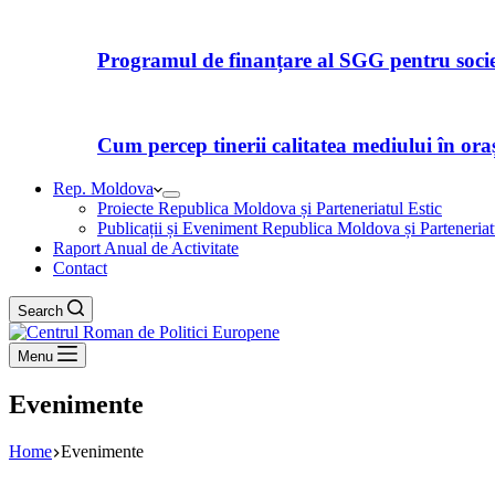
Programul de finanțare al SGG pentru societ
Cum percep tinerii calitatea mediului în orașe
Rep. Moldova
Proiecte Republica Moldova și Parteneriatul Estic
Publicații și Eveniment Republica Moldova și Parteneriat
Raport Anual de Activitate
Contact
Search
Menu
Evenimente
Home
Evenimente