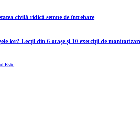
atea civilă ridică semne de întrebare
le lor? Lecții din 6 orașe și 10 exerciții de monitorizar
ul Estic