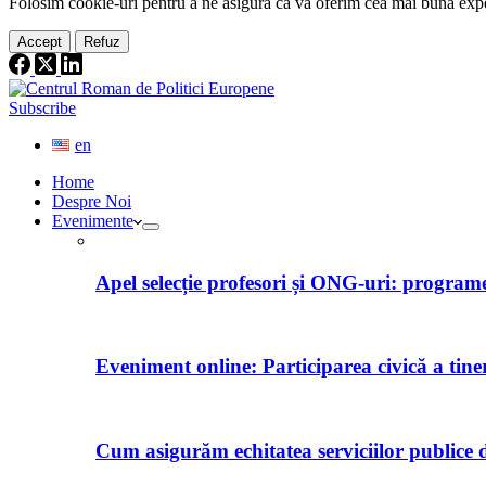
Folosim cookie-
uri
pentru a ne
asigura
că vă oferim cea
mai
bună expe
Accept
Refuz
Subscribe
en
Home
Despre Noi
Evenimente
Apel selecție profesori și ONG-uri: programe 
Eveniment online: Participarea civică a tine
Cum asigurăm echitatea serviciilor publice d