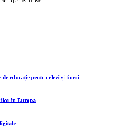
riență pe
site
-ul nostru.
de educație pentru elevi și tineri
rilor în Europa
igitale