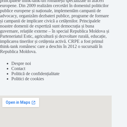
principalele think-tank-uri românești specializate în afaceri
europene. Din 2009 realizăm cercetări în domeniul politicilor
publice europene și naționale, implementăm campanii de
advocacy, organizăm dezbateri publice, programe de formare
și campanii de implicare civică a cetățenilor. Principalele
noastre domenii de expertiză sunt democrația și buna
guvernare, relațiile externe – în special Republica Moldova și
Parteneriatul Estic, agricultură și dezvoltare rurală, educație,
implicarea tinerilor și cetățenia activă. CRPE a fost primul
think-tank românesc care a deschis în 2012 o sucursală în
Republica Moldova.
Despre noi
Contact
Politică de confidențialitate
Politici de cookies