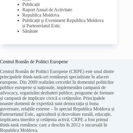
Publicații
Raport Anual de Activitate
Republica Moldova
Publicații și Eveniment Republica Moldova
și Parteneriatul Estic
Sănătate
Centrul Român de Politici Europene
Centrul Român de Politici Europene (CRPE) este unul dintre
principalele think-tank-uri românești specializate în afaceri
europene. Din 2009 realizăm cercetări în domeniul politicilor
publice europene și naționale, implementăm campanii de
advocacy, organizăm dezbateri publice, programe de formare
și campanii de implicare civică a cetățenilor. Principalele
noastre domenii de expertiză sunt democrația și buna
guvernare, relațiile externe – în special Republica Moldova și
Parteneriatul Estic, agricultură și dezvoltare rurală, educație,
implicarea tinerilor și cetățenia activă. CRPE a fost primul
think-tank românesc care a deschis în 2012 o sucursală în
Republica Moldova.