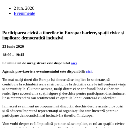
2 iun. 2026
Evenimente
Participarea civică a tinerilor în Europa: bariere, spații civice și
implicare democratică incluzivă
23 iunie 2026
18:00 – 19:45
Formularul de
înregistrare este disponibil
aici
.
Agenda provizorie a evenimentului este disponibilă
aici
.
Tot mai mulți tineri din Europa își doresc să se implice în societate, să
contribuie la schimbări reale și să participe la deciziile care le influențează viața
și comunitățile. Cu toate acestea, mulți dintre ei se confruntă încă cu bariere
reale: lipsa accesului la spații sigure și deschise pentru participare, discriminare,
lipsa reprezentării sau sentimentul că opiniile lor nu contează cu adevărat.
Prin acest eveniment ne propunem să discutăm deschis despre aceste provocări
și să aducem împreună reprezentanți ai organizațiilor care lucrează pentru o
participare democratică mai incluzivă a tinerilor în Europa.
Vom vorbi despre ce îi împiedică pe tineri să se implice, ce rol au spațiile civice