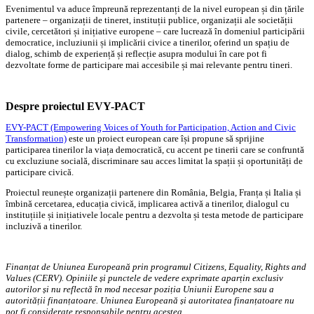
Evenimentul va aduce împreună reprezentanți de la nivel european și din țările
partenere – organizații de tineret, instituții publice, organizații ale societății
civile, cercetători și inițiative europene – care lucrează în domeniul participării
democratice, incluziunii și implicării civice a tinerilor, oferind un spațiu de
dialog, schimb de experiență și reflecție asupra modului în care pot fi
dezvoltate forme de participare mai accesibile și mai relevante pentru tineri.
Despre proiectul EVY-PACT
EVY-PACT (Empowering Voices of Youth for Participation, Action and Civic
Transformation)
este un proiect european care își propune să sprijine
participarea tinerilor la viața democratică, cu accent pe tinerii care se confruntă
cu excluziune socială, discriminare sau acces limitat la spații și oportunități de
participare civică.
Proiectul reunește organizații partenere din România, Belgia, Franța și Italia și
îmbină cercetarea, educația civică, implicarea activă a tinerilor, dialogul cu
instituțiile și inițiativele locale pentru a dezvolta și testa metode de participare
incluzivă a tinerilor.
Finanțat de Uniunea Europeană prin programul Citizens, Equality, Rights and
Values (CERV). Opiniile și punctele de vedere exprimate aparțin exclusiv
autorilor și nu reflectă în mod necesar poziția Uniunii Europene sau a
autorității finanțatoare. Uniunea Europeană și autoritatea finanțatoare nu
pot fi considerate responsabile pentru acestea.