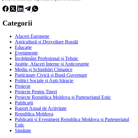
Categorii
Afaceri Europene
Agricultură și Dezvoltare Rurală
Educație
Evenimente
Învățământ Profesional și Tehnic
Justiție, Afaceri Interne și Anticorupție
Mediu și Schimbări Climatice
Participare Civică și Bună Guvernare
Politici Sociale și Anti-Săracie
Proiecte
Proiecte Pentru Tineri
Proiecte Republica Moldova și Parteneriatul Estic
Publicații
Raport Anual de Activitate
Republica Moldova
Publicații și Eveniment Republica Moldova și Parteneriatul
Estic
Sănătate