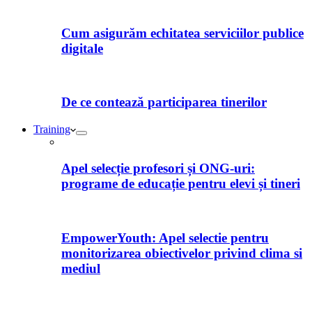
Cum asigurăm echitatea serviciilor publice
digitale
De ce contează participarea tinerilor
Training
Apel selecție profesori și ONG-uri:
programe de educație pentru elevi și tineri
EmpowerYouth: Apel selectie pentru
monitorizarea obiectivelor privind clima si
mediul