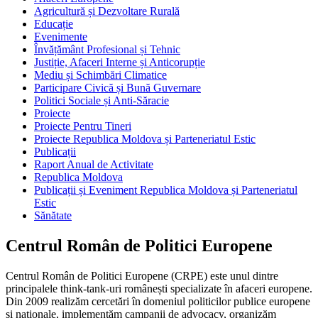
Agricultură și Dezvoltare Rurală
Educație
Evenimente
Învățământ Profesional și Tehnic
Justiție, Afaceri Interne și Anticorupție
Mediu și Schimbări Climatice
Participare Civică și Bună Guvernare
Politici Sociale și Anti-Săracie
Proiecte
Proiecte Pentru Tineri
Proiecte Republica Moldova și Parteneriatul Estic
Publicații
Raport Anual de Activitate
Republica Moldova
Publicații și Eveniment Republica Moldova și Parteneriatul
Estic
Sănătate
Centrul Român de Politici Europene
Centrul Român de Politici Europene (CRPE) este unul dintre
principalele think-tank-uri românești specializate în afaceri europene.
Din 2009 realizăm cercetări în domeniul politicilor publice europene
și naționale, implementăm campanii de advocacy, organizăm