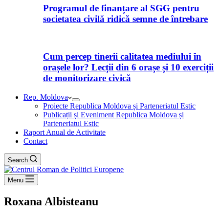
Programul de finanțare al SGG pentru
societatea civilă ridică semne de întrebare
Cum percep tinerii calitatea mediului în
orașele lor? Lecții din 6 orașe și 10 exerciții
de monitorizare civică
Rep. Moldova
Proiecte Republica Moldova și Parteneriatul Estic
Publicații și Eveniment Republica Moldova și
Parteneriatul Estic
Raport Anual de Activitate
Contact
Search
Menu
Roxana Albisteanu