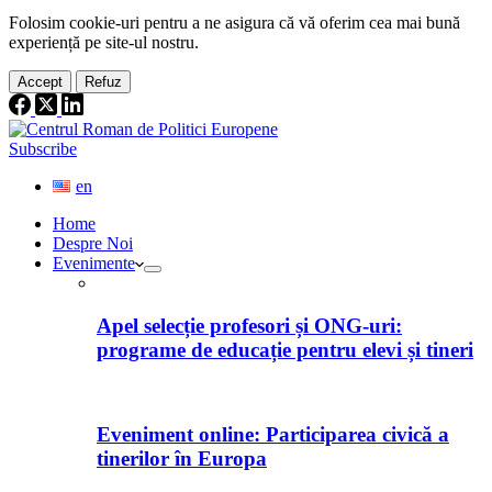
Folosim cookie-
uri
pentru a ne
asigura
că vă oferim cea
mai
bună
experiență pe
site
-ul nostru.
Accept
Refuz
Subscribe
en
Home
Despre Noi
Evenimente
Apel selecție profesori și ONG-uri:
programe de educație pentru elevi și tineri
Eveniment online: Participarea civică a
tinerilor în Europa