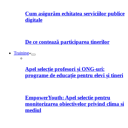
Cum asigurăm echitatea serviciilor publice
digitale
De ce contează participarea tinerilor
Training
Apel selecție profesori și ONG-uri:
programe de educație pentru elevi și tineri
EmpowerYouth: Apel selectie pentru
monitorizarea obiectivelor privind clima si
mediul