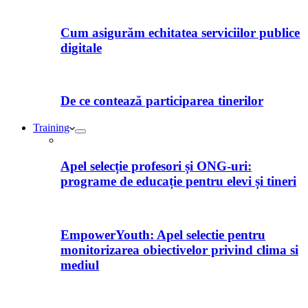
Cum asigurăm echitatea serviciilor publice
digitale
De ce contează participarea tinerilor
Training
Apel selecție profesori și ONG-uri:
programe de educație pentru elevi și tineri
EmpowerYouth: Apel selectie pentru
monitorizarea obiectivelor privind clima si
mediul