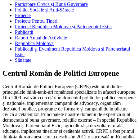
Participare Civică și Bună Guvernare
Politici Sociale și Anti-Săracie
Proiecte
Proiecte Pentru Tineri
Proiecte Republica Moldova și Parteneriatul Estic
Publicații
Raport Anual de Activitate
Republica Moldova
Publicații și Eveniment Republica Moldova și Parteneriatul
Estic
Sănătate
Centrul Român de Politici Europene
Centrul Român de Politici Europene (CRPE) este unul dintre
principalele think-tank-uri românești specializate în afaceri europene.
Din 2009 realizăm cercetări în domeniul politicilor publice europene
și naționale, implementăm campanii de advocacy, organizăm
dezbateri publice, programe de formare și campanii de implicare
civică a cetățenilor. Principalele noastre domenii de expertiză sunt
democrația și buna guvernare, relațiile externe – în special Republica
Moldova și Parteneriatul Estic, agricultură și dezvoltare rurală,
educație, implicarea tinerilor și cetățenia activă. CRPE a fost primul
think-tank românesc care a deschis în 2012 o sucursală în Republica