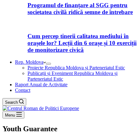
Programul de finanțare al SGG pentru
societatea civilă ridică semne de întrebare
Cum percep tinerii calitatea mediului în
orașele lor? Lecții din 6 orașe și 10 exerciții
de monitorizare civică
Rep. Moldova
Proiecte Republica Moldova și Parteneriatul Estic
Publicații și Eveniment Republica Moldova și
Parteneriatul Estic
Raport Anual de Activitate
Contact
Search
Menu
Youth Guarantee