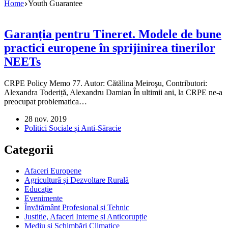
Home
Youth Guarantee
Garanția pentru Tineret. Modele de bune
practici europene în sprijinirea tinerilor
NEETs
CRPE Policy Memo 77. Autor: Cătălina Meiroşu, Contributori:
Alexandra Toderiță, Alexandru Damian În ultimii ani, la CRPE ne-a
preocupat problematica…
28 nov. 2019
Politici Sociale și Anti-Săracie
Categorii
Afaceri Europene
Agricultură și Dezvoltare Rurală
Educație
Evenimente
Învățământ Profesional și Tehnic
Justiție, Afaceri Interne și Anticorupție
Mediu și Schimbări Climatice