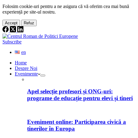
Folosim cookie-
uri
pentru a ne
asigura
că vă oferim cea
mai
bună
experiență pe
site
-ul nostru.
Accept
Refuz
Subscribe
en
Home
Despre Noi
Evenimente
Apel selecție profesori și ONG-uri:
programe de educație pentru elevi și tineri
Eveniment online: Participarea civică a
tinerilor în Europa