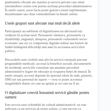
platformele oficiale ale statului și servicii private care oferă
intermediere contra cost pentru aceleași proceduri administrative.
În unele cazuri, acest lucru poate genera costuri suplimentare,
dezinformare sau chiar vulnerabilitate la fraude online.
Unele grupuri sunt afectate mai mult decât altele
Participanții au subliniat că digitalizarea nu afectează toți
cetățenii în același mod. Persoanele vârstnice, persoanele cu
dizabilități, migranții, diaspora, persoanele vulnerabile socio-
economic sau cei cu competențe digitale reduse sau bariere de
limbă întâmpină dificultăți mai mari în accesarea serviciilor
publice.
Provocările sunt vizibile mai ales în servicii esențiale precum
programările medicale, accesul la beneficii sociale, documentele
de rezidență, serviciile consulare sau anumite proceduri
administrative legate de educație și ocuparea forței de muncă. În
multe situații, accesul depinde de ajutorul oferit de rude, prieteni,
ONG-uri sau personal de suport — ceea ce poate accentua
inegalitățile dintre cei care au sprijin și cei care nu îl au.
O digitalizare corectă înseamnă servicii gândite pentru
oameni
Este nevoia unei schimbări de cultură administrativă: nu este
suficient ca un serviciu să existe online, ci este nevoie ca