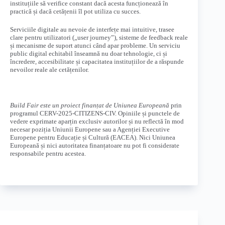
instituțiile să verifice constant dacă acesta funcționează în
practică și dacă cetățenii îl pot utiliza cu succes.
Serviciile digitale au nevoie de interfețe mai intuitive, trasee
clare pentru utilizatori („user journey”), sisteme de feedback reale
și mecanisme de suport atunci când apar probleme. Un serviciu
public digital echitabil înseamnă nu doar tehnologie, ci și
încredere, accesibilitate și capacitatea instituțiilor de a răspunde
nevoilor reale ale cetățenilor.
Build Fair este un proiect finanțat de Uniunea Europeană
prin
programul CERV-2025-CITIZENS-CIV. Opiniile și punctele de
vedere exprimate aparțin exclusiv autorilor și nu reflectă în mod
necesar poziția Uniunii Europene sau a Agenției Executive
Europene pentru Educație și Cultură (EACEA). Nici Uniunea
Europeană și nici autoritatea finanțatoare nu pot fi considerate
responsabile pentru acestea.