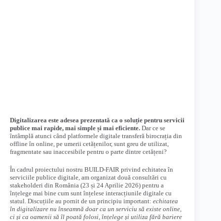
Digitalizarea este adesea prezentată ca o soluție pentru servicii
publice mai rapide, mai simple și mai eficiente.
Dar ce se
întâmplă atunci când platformele digitale transferă birocrația din
offline în online, pe umerii cetățenilor, sunt greu de utilizat,
fragmentate sau inaccesibile pentru o parte dintre cetățeni?
În cadrul proiectului nostru BUILD-FAIR privind echitatea în
serviciile publice digitale, am organizat două consultări cu
stakeholderi din România (23 și 24 Aprilie 2026) pentru a
înțelege mai bine cum sunt înțelese interacțiunile digitale cu
statul. Discuțiile au pornit de un principiu important:
echitatea
în digitalizare nu înseamnă doar ca un serviciu să existe online,
ci și ca oamenii să îl poată folosi, înțelege și utiliza fără bariere