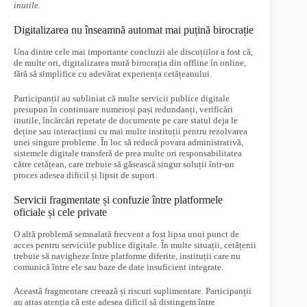
inutile.
Digitalizarea nu înseamnă automat mai puțină birocrație
Una dintre cele mai importante concluzii ale discuțiilor a fost că,
de multe ori, digitalizarea mută birocrația din offline în online,
fără să simplifice cu adevărat experiența cetățeanului.
Participanții au subliniat că multe servicii publice digitale
presupun în continuare numeroși pași redundanți, verificări
inutile, încărcări repetate de documente pe care statul deja le
deține sau interacțiuni cu mai multe instituții pentru rezolvarea
unei singure probleme. În loc să reducă povara administrativă,
sistemele digitale transferă de prea multe ori responsabilitatea
către cetățean, care trebuie să găsească singur soluții într-un
proces adesea dificil și lipsit de suport.
Servicii fragmentate și confuzie între platformele
oficiale și cele private
O altă problemă semnalată frecvent a fost lipsa unui punct de
acces pentru serviciile publice digitale. În multe situații, cetățenii
trebuie să navigheze între platforme diferite, instituții care nu
comunică între ele sau baze de date insuficient integrate.
Această fragmentare creează și riscuri suplimentare. Participanții
au atras atenția că este adesea dificil să distingem între