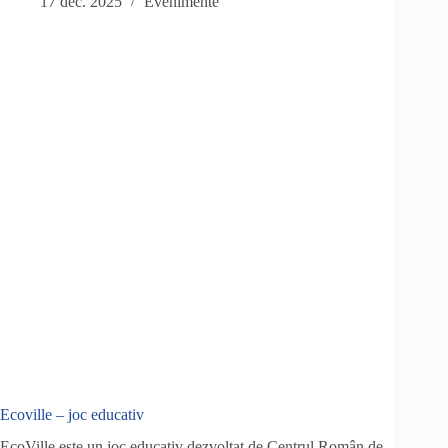
17 dec. 2025
Evenimente
Ecoville – joc educativ
EcoVille este un joc educativ dezvoltat de Centrul Român de