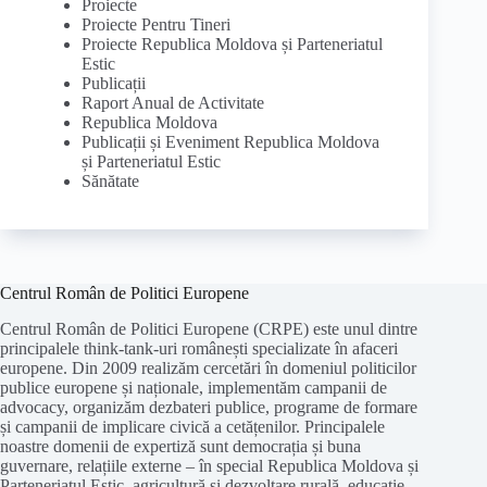
Proiecte
Proiecte Pentru Tineri
Proiecte Republica Moldova și Parteneriatul
Estic
Publicații
Raport Anual de Activitate
Republica Moldova
Publicații și Eveniment Republica Moldova
și Parteneriatul Estic
Sănătate
Centrul Român de Politici Europene
Centrul Român de Politici Europene (CRPE) este unul dintre
principalele think-tank-uri românești specializate în afaceri
europene. Din 2009 realizăm cercetări în domeniul politicilor
publice europene și naționale, implementăm campanii de
advocacy, organizăm dezbateri publice, programe de formare
și campanii de implicare civică a cetățenilor. Principalele
noastre domenii de expertiză sunt democrația și buna
guvernare, relațiile externe – în special Republica Moldova și
Parteneriatul Estic, agricultură și dezvoltare rurală, educație,