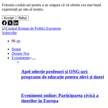
Folosim cookie-
uri
pentru a ne
asigura
că vă oferim cea
mai
bună
experiență pe
site
-ul nostru.
Accept
Refuz
Subscribe
en
Home
Despre Noi
Evenimente
Apel selecție profesori și ONG-uri:
programe de educație pentru elevi și tineri
Eveniment online: Participarea civică a
tinerilor în Europa