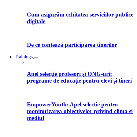
Cum asigurăm echitatea serviciilor publice
digitale
De ce contează participarea tinerilor
Training
Apel selecție profesori și ONG-uri:
programe de educație pentru elevi și tineri
EmpowerYouth: Apel selectie pentru
monitorizarea obiectivelor privind clima si
mediul