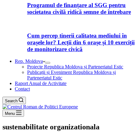
Programul de finanțare al SGG pentru
societatea civilă ridică semne de întrebare
Cum percep tinerii calitatea mediului în
orașele lor? Lecții din 6 orașe și 10 exerciții
de monitorizare civică
Rep. Moldova
Proiecte Republica Moldova și Parteneriatul Estic
Publicații și Eveniment Republica Moldova și
Parteneriatul Estic
Raport Anual de Activitate
Contact
Search
Menu
sustenabilitate organizationala