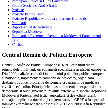
Participare Civică și Bună Guvernare
Politici Sociale și Anti-Săracie
Proiecte
Proiecte Pentru Tineri
Proiecte Republica Moldova și Parteneriatul Estic
Publicații
Raport Anual de Activitate
Republica Moldova
Publicații și Eveniment Republica Moldova și Parteneriatul
Estic
Sănătate
Centrul Român de Politici Europene
Centrul Român de Politici Europene (CRPE) este unul dintre
principalele think-tank-uri românești specializate în afaceri europene.
Din 2009 realizăm cercetări în domeniul politicilor publice europene
și naționale, implementăm campanii de advocacy, organizăm
dezbateri publice, programe de formare și campanii de implicare
civică a cetățenilor. Principalele noastre domenii de expertiză sunt
democrația și buna guvernare, relațiile externe – în special Republica
Moldova și Parteneriatul Estic, agricultură și dezvoltare rurală,
educație, implicarea tinerilor și cetățenia activă. CRPE a fost primul
think-tank românesc care a deschis în 2012 o sucursală în Republica