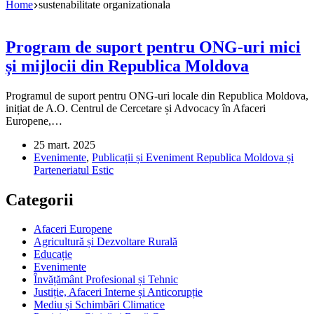
Home
sustenabilitate organizationala
Program de suport pentru ONG-uri mici
și mijlocii din Republica Moldova
Programul de suport pentru ONG-uri locale din Republica Moldova,
inițiat de A.O. Centrul de Cercetare și Advocacy în Afaceri
Europene,…
25 mart. 2025
Evenimente
,
Publicații și Eveniment Republica Moldova și
Parteneriatul Estic
Categorii
Afaceri Europene
Agricultură și Dezvoltare Rurală
Educație
Evenimente
Învățământ Profesional și Tehnic
Justiție, Afaceri Interne și Anticorupție
Mediu și Schimbări Climatice