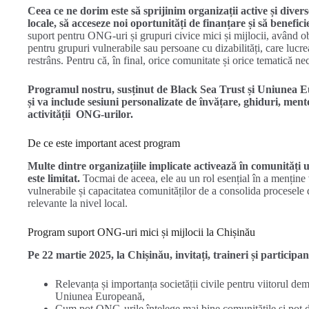
Ceea ce ne dorim este să sprijinim organizații active și divers
locale, să acceseze noi oportunități de finanțare și să benefici
suport pentru ONG-uri și grupuri civice mici și mijlocii, având obi
pentru grupuri vulnerabile sau persoane cu dizabilități, care lucre
restrâns. Pentru că, în final, orice comunitate și orice tematică nec
Programul nostru, susținut de Black Sea Trust și Uniunea Eu
și va include sesiuni personalizate de învățare, ghiduri, ment
activității ONG-urilor.
De ce este important acest program
Multe dintre organizațiile implicate activează în comunități un
este limitat.
Tocmai de aceea, ele au un rol esențial în a menține v
vulnerabile și capacitatea comunităților de a consolida procesele 
relevante la nivel local.
Program suport ONG-uri mici și mijlocii la Chișinău
Pe 22 martie 2025, la Chișinău, invitați, traineri și participa
Relevanța și importanța societății civile pentru viitorul de
Uniunea Europeană,
Cum pot ONG-urile înțelege mai bine comunitățile și pot de