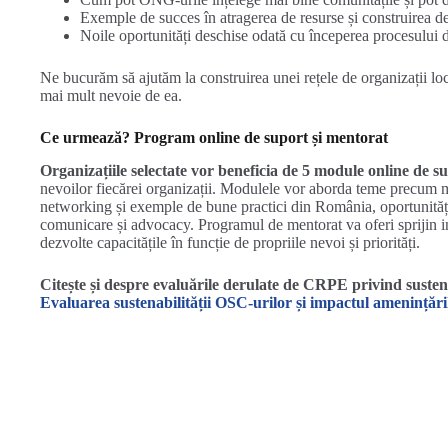
Exemple de succes în atragerea de resurse și construirea de
Noile oportunități deschise odată cu începerea procesului 
Ne bucurăm să ajutăm la construirea unei rețele de organizații lo
mai mult nevoie de ea.
Ce urmează? Program online de suport și mentorat
Organizațiile selectate vor beneficia de
5 module online de s
nevoilor fiecărei organizații. Modulele vor aborda teme precum m
networking și exemple de bune practici din România, oportunități
comunicare și advocacy. Programul de mentorat va oferi sprijin ind
dezvolte capacitățile în funcție de propriile nevoi și priorități.
Citește și despre evaluările derulate de CRPE privind suste
Evaluarea sustenabilității OSC-urilor și impactul amenințări