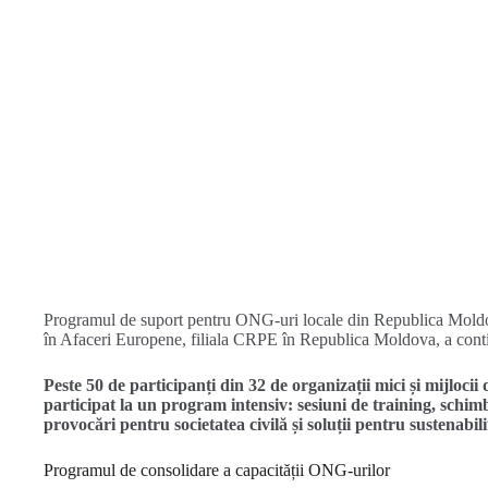
Programul de suport pentru ONG-uri locale din Republica Moldov
în Afaceri Europene, filiala CRPE în Republica Moldova, a conti
Peste 50 de participanți din 32 de organizații mici și mijloci
participat la un program intensiv: sesiuni de training, schimb 
provocări pentru societatea civilă și soluții pentru sustenabili
Programul de consolidare a capacității ONG-urilor