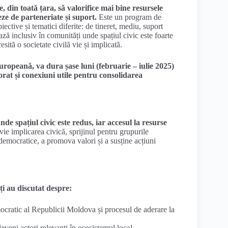
e, din toată țara, să valorifice mai bine resursele
eze de parteneriate și suport.
Este un program de
ective și tematici diferite: de tineret, mediu, suport
ază inclusiv în comunități unde spațiul civic este foarte
esită o societate civilă vie și implicată.
ropeană, va dura șase luni (februarie – iulie 2025)
orat și conexiuni utile pentru consolidarea
de spațiul civic este redus, iar accesul la resurse
ie implicarea civică, sprijinul pentru grupurile
democratice, a promova valori și a susține acțiuni
nți au discutat despre:
mocratic al Republicii Moldova și procesul de aderare la
veni actori relevanți în ecosistemul local,