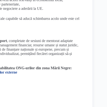
 parteneriate,
de negociere a aderării la UE.
cale capabile să aducă schimbarea acolo unde este cel
uport
, completate de sesiuni de mentorat adaptate
anagement financiar, resurse umane și statut juridic,
 de finanțare naționale și europene, precum și
ividualizat, permițând fiecărei organizații să-și
nabilitatea ONG-urilor din zona Mării Negre:
lor externe