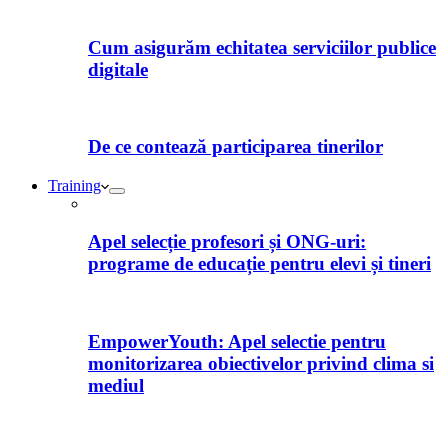
Cum asigurăm echitatea serviciilor publice
digitale
De ce contează participarea tinerilor
Training
Apel selecție profesori și ONG-uri:
programe de educație pentru elevi și tineri
EmpowerYouth: Apel selectie pentru
monitorizarea obiectivelor privind clima si
mediul