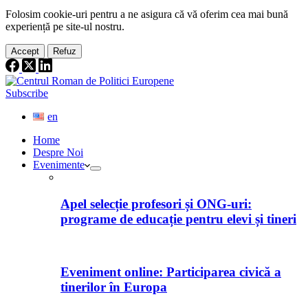
Folosim cookie-
uri
pentru a ne
asigura
că vă oferim cea
mai
bună
experiență pe
site
-ul nostru.
Accept
Refuz
Subscribe
en
Home
Despre Noi
Evenimente
Apel selecție profesori și ONG-uri:
programe de educație pentru elevi și tineri
Eveniment online: Participarea civică a
tinerilor în Europa