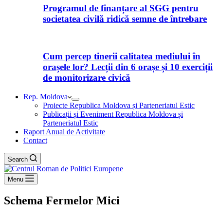
Programul de finanțare al SGG pentru
societatea civilă ridică semne de întrebare
Cum percep tinerii calitatea mediului în
orașele lor? Lecții din 6 orașe și 10 exerciții
de monitorizare civică
Rep. Moldova
Proiecte Republica Moldova și Parteneriatul Estic
Publicații și Eveniment Republica Moldova și
Parteneriatul Estic
Raport Anual de Activitate
Contact
Search
Menu
Schema Fermelor Mici