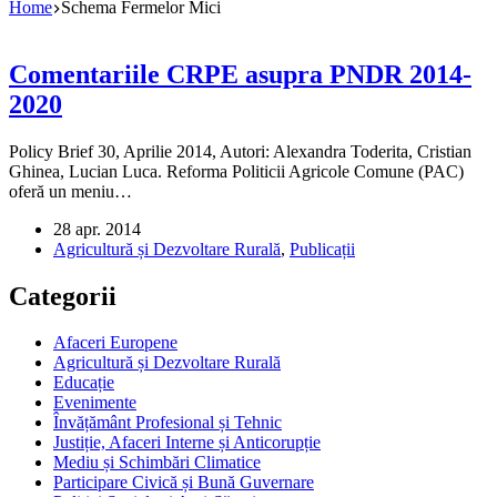
Home
Schema Fermelor Mici
Comentariile CRPE asupra PNDR 2014-
2020
Policy Brief 30, Aprilie 2014, Autori: Alexandra Toderita, Cristian
Ghinea, Lucian Luca. Reforma Politicii Agricole Comune (PAC)
oferă un meniu…
28 apr. 2014
Agricultură și Dezvoltare Rurală
,
Publicații
Categorii
Afaceri Europene
Agricultură și Dezvoltare Rurală
Educație
Evenimente
Învățământ Profesional și Tehnic
Justiție, Afaceri Interne și Anticorupție
Mediu și Schimbări Climatice
Participare Civică și Bună Guvernare