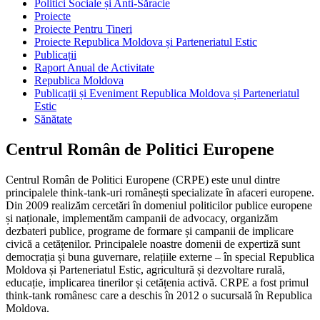
Politici Sociale și Anti-Săracie
Proiecte
Proiecte Pentru Tineri
Proiecte Republica Moldova și Parteneriatul Estic
Publicații
Raport Anual de Activitate
Republica Moldova
Publicații și Eveniment Republica Moldova și Parteneriatul
Estic
Sănătate
Centrul Român de Politici Europene
Centrul Român de Politici Europene (CRPE) este unul dintre
principalele think-tank-uri românești specializate în afaceri europene.
Din 2009 realizăm cercetări în domeniul politicilor publice europene
și naționale, implementăm campanii de advocacy, organizăm
dezbateri publice, programe de formare și campanii de implicare
civică a cetățenilor. Principalele noastre domenii de expertiză sunt
democrația și buna guvernare, relațiile externe – în special Republica
Moldova și Parteneriatul Estic, agricultură și dezvoltare rurală,
educație, implicarea tinerilor și cetățenia activă. CRPE a fost primul
think-tank românesc care a deschis în 2012 o sucursală în Republica
Moldova.