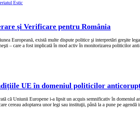
riatul Estic
rare și Verificare pentru România
unea Europeană, există multe dispute politice şi interpretări greşite lega
âneşti – care a fost implicată în mod activ în monitorizarea politicilor an
ițiile UE în domeniul politicilor anticorupț
 arată că Uniunii Europene i-a lipsit un acquis semnificativ în domeniul
 care cereau adoptarea unor legi sau instituţii, până la a pune pe agendă 