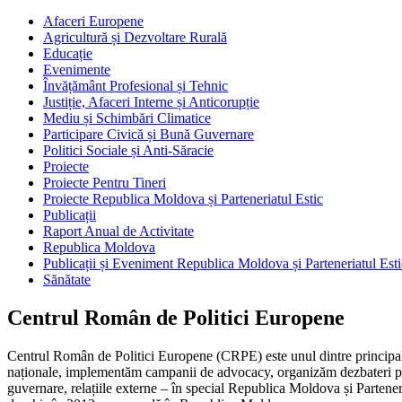
Afaceri Europene
Agricultură și Dezvoltare Rurală
Educație
Evenimente
Învățământ Profesional și Tehnic
Justiție, Afaceri Interne și Anticorupție
Mediu și Schimbări Climatice
Participare Civică și Bună Guvernare
Politici Sociale și Anti-Săracie
Proiecte
Proiecte Pentru Tineri
Proiecte Republica Moldova și Parteneriatul Estic
Publicații
Raport Anual de Activitate
Republica Moldova
Publicații și Eveniment Republica Moldova și Parteneriatul Esti
Sănătate
Centrul Român de Politici Europene
Centrul Român de Politici Europene (CRPE) este unul dintre principalel
naționale, implementăm campanii de advocacy, organizăm dezbateri publ
guvernare, relațiile externe – în special Republica Moldova și Parteneri