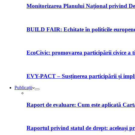
Monitorizarea Planului Național privind De
BUILD FAIR: Echitate în politicile europene 
EcoCivic: promovarea participării civice a t
EVY-PACT – Susținerea participării și implică
Publicații
Raport de evaluare: Cum este aplicată Car
Raportul privind statul de drept: aceleași p