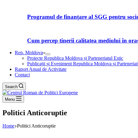
Programul de finanțare al SGG pentru societ
Cum percep tinerii calitatea mediului în orașe
Rep. Moldova
Proiecte Republica Moldova și Parteneriatul Estic
Publicații și Eveniment Republica Moldova și Parteneriat
Raport Anual de Activitate
Contact
Search
Menu
Politici Anticoruptie
Home
Politici Anticoruptie