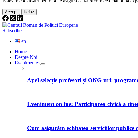
Folosim cookie-
uri
pentru a ne
asigura
că vă oferim cea
mai
bună expe
Accept
Refuz
Subscribe
en
Home
Despre Noi
Evenimente
Apel selecție profesori și ONG-uri: programe 
Eveniment online: Participarea civică a tine
Cum asigurăm echitatea serviciilor publice d