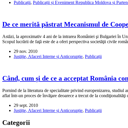
Publicații
,
Publicații și Eveniment Republica Moldova și Partene
De ce merită păstrat Mecanismul de Coope
Astăzi, la aproximativ 4 ani de la intrarea României şi Bulgariei în Uni
Scopul lucrării de faţă este de a oferi perspectiva societăţii civile rom
29 nov. 2010
Justiție, Afaceri Interne și Anticorupție
,
Publicații
Când, cum și de ce a acceptat România cond
Pornind de la literatura de specialitate privind europenizarea, studiul
aflat într-un proces de învăţare deoarece a trecut de la condiţionalităţi
29 sept. 2010
Justiție, Afaceri Interne și Anticorupție
,
Publicații
Categorii