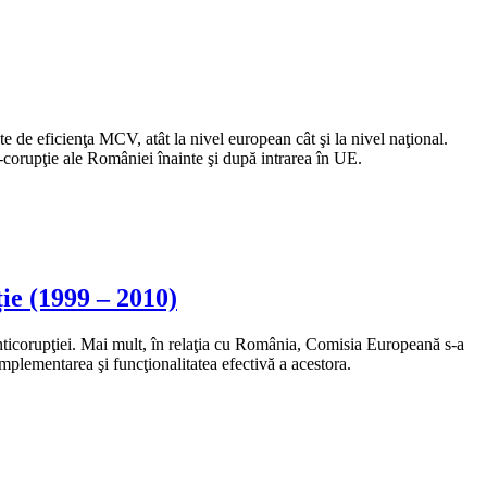
te de eficienţa MCV, atât la nivel european cât şi la nivel naţional.
ti-corupţie ale României înainte şi după intrarea în UE.
ie (1999 – 2010)
 anticorupţiei. Mai mult, în relaţia cu România, Comisia Europeană s-a
implementarea şi funcţionalitatea efectivă a acestora.