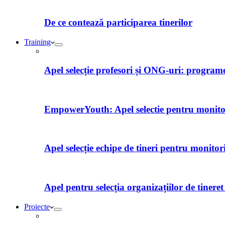
De ce contează participarea tinerilor
Training
Apel selecție profesori și ONG-uri: programe 
EmpowerYouth: Apel selectie pentru monitori
Apel selecție echipe de tineri pentru monitor
Apel pentru selecția organizațiilor de tiner
Proiecte