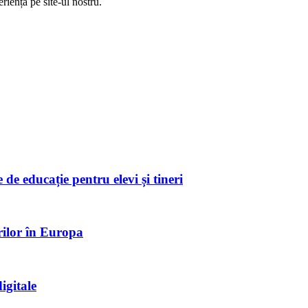
riență pe
site
-ul nostru.
de educație pentru elevi și tineri
rilor în Europa
igitale