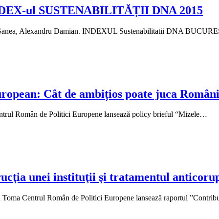
i: INDEX-ul SUSTENABILITĂȚII DNA 2015
 Ganea, Alexandru Damian. INDEXUL Sustenabilitatii DNA BUCUREȘ
uropean: Cât de ambițios poate juca Român
rul Român de Politici Europene lansează policy brieful “Mizele…
unei instituţii şi tratamentul anticorup
 Toma Centrul Român de Politici Europene lansează raportul ”Contribu