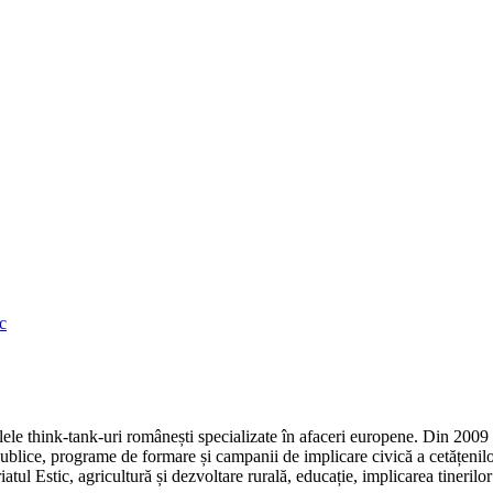
c
e think-tank-uri românești specializate în afaceri europene. Din 2009 r
ice, programe de formare și campanii de implicare civică a cetățenilor
atul Estic, agricultură și dezvoltare rurală, educație, implicarea tineril