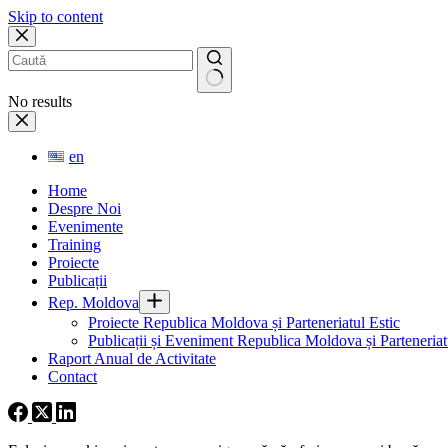
Skip to content
No results
en
Home
Despre Noi
Evenimente
Training
Proiecte
Publicații
Rep. Moldova
Proiecte Republica Moldova și Parteneriatul Estic
Publicații și Eveniment Republica Moldova și Parteneriatu
Raport Anual de Activitate
Contact