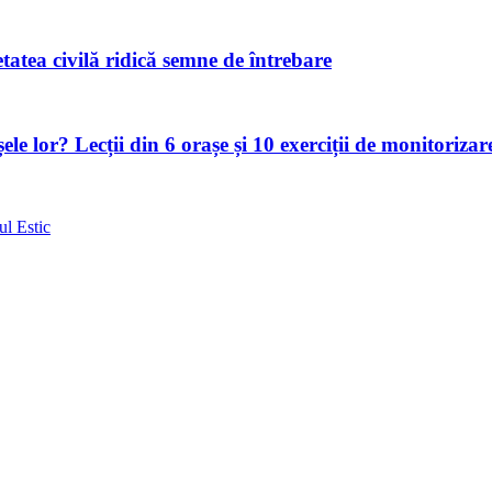
atea civilă ridică semne de întrebare
le lor? Lecții din 6 orașe și 10 exerciții de monitorizar
ul Estic