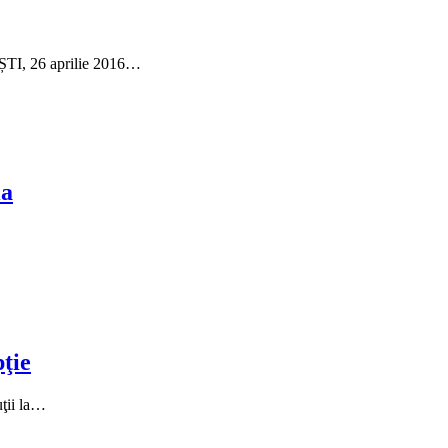
TI, 26 aprilie 2016…
ia
ţie
ţii la…