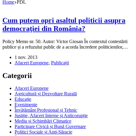
Home
PDL
Cum putem opri asaltul politicii asupra
democraţiei din România?
Policy Memo nr. 50. Autor: Victor Giosan În contextul contestării
publice și a refuzului public de a acorda încredere politicienilor,…
1 nov. 2013
Afaceri Europene
,
Publicații
Categorii
Afaceri Europene
Agricultură și Dezvoltare Rurală
Educație
Evenimente
Învățământ Profesional și Tehnic
Justiție, Afaceri Interne și Anticorupție
Mediu și Schimbări Climatice
Participare Civică și Bună Guvernare
Politici Sociale și Anti-Săracie