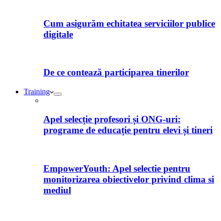
Cum asigurăm echitatea serviciilor publice
digitale
De ce contează participarea tinerilor
Training
Apel selecție profesori și ONG-uri:
programe de educație pentru elevi și tineri
EmpowerYouth: Apel selectie pentru
monitorizarea obiectivelor privind clima si
mediul