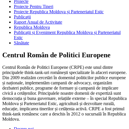
Proiecte
Proiecte Pentru Tineri
Proiecte Republica Moldova și Parteneriatul Estic
Publicații
Raport Anual de Activitate
Republica Moldova
Publicații și Eveniment Republica Moldova și Parteneriatul
Estic
Sănătate
Centrul Român de Politici Europene
Centrul Român de Politici Europene (CRPE) este unul dintre
principalele think-tank-uri românești specializate în afaceri europene.
Din 2009 realizăm cercetări în domeniul politicilor publice europene
și naționale, implementăm campanii de advocacy, organizăm
dezbateri publice, programe de formare și campanii de implicare
civică a cetățenilor. Principalele noastre domenii de expertiză sunt
democrația și buna guvernare, relațiile externe – în special Republica
Moldova și Parteneriatul Estic, agricultură și dezvoltare rurală,
educație, implicarea tinerilor și cetățenia activă. CRPE a fost primul
think-tank românesc care a deschis în 2012 o sucursală în Republica
Moldova.
Despre noi