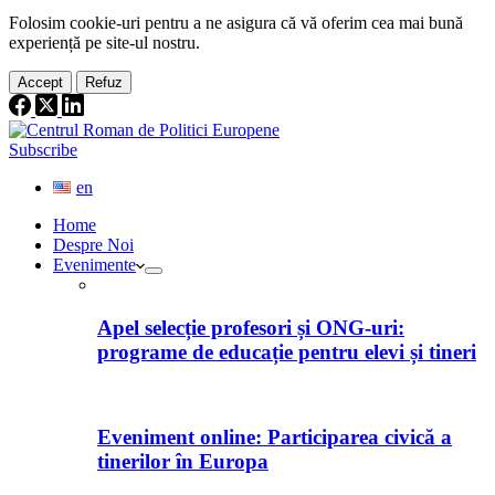
Folosim cookie-
uri
pentru a ne
asigura
că vă oferim cea
mai
bună
experiență pe
site
-ul nostru.
Accept
Refuz
Subscribe
en
Home
Despre Noi
Evenimente
Apel selecție profesori și ONG-uri:
programe de educație pentru elevi și tineri
Eveniment online: Participarea civică a
tinerilor în Europa