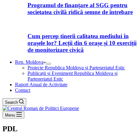
Programul de finanțare al SGG pentru
societatea civilă ridică semne de întrebare
Cum percep tinerii calitatea mediului în
orașele lor? Lecții din 6 orașe și 10 exerciții
de monitorizare civică
Rep. Moldova
Proiecte Republica Moldova și Parteneriatul Estic
Publicații și Eveniment Republica Moldova și
Parteneriatul Estic
Raport Anual de Activitate
Contact
Search
Menu
PDL