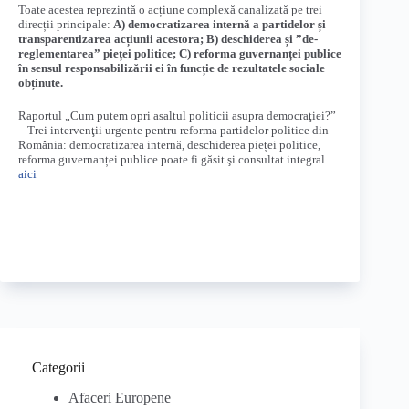
Toate acestea reprezintă o acțiune complexă canalizată pe trei
direcții principale:
A) democratizarea internă a partidelor și
transparentizarea acțiunii acestora; B) deschiderea și ”de-
reglementarea” pieței politice; C) reforma guvernanței publice
în sensul responsabilizării ei în funcție de rezultatele sociale
obținute.
Raportul „Cum putem opri asaltul politicii asupra democraţiei?”
– Trei intervenţii urgente pentru reforma partidelor politice din
România: democratizarea internă, deschiderea pieței politice,
reforma guvernanței publice poate fi găsit şi consultat integral
aici
Categorii
Afaceri Europene