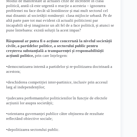
Modul de manifestare al actualei crize de încredere în clasa
politică, arată că este urgentă o reacție a acesteia – ignorarea
problemei nu face decât să înstrăineze și mai mult sectorul cel
mai dinamic al societății românești: clasa mijlocie urbană. Pe de
altă parte pare tot mai evident că actualii politicieni par
incapabili să-și imagineze un alt fel de a face politică, și atunci se
pune întrebarea: există soluții la acest impas?
Răspunsul ar putea fi o acțiune concertată la nivelul societății
civile, a partidelor politice, a sectorului public pentru
creșterea substanțială a transparenței și responsabilității
acțiunii politice,
prin care înțelegem:
•democratizarea internă a partidelor și re-politizarea doctrinară a
acestora;
•deschiderea competiției inter-partinice, inclusiv prin accesul
larg al independenților;
•judecarea performanțelor politicienilor în funcție de efectele
acțiunii lor asupra societății;
•orientarea guvernanței publice către obținerea de rezultate
reflectând obiective sociale;
•depolitizarea sectorului public.