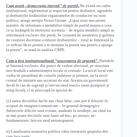
Cum arată „democraţia internă” de partid.
Nu există un cadru
instituțional, reglementat și respectat pentru dezbateri; agendele
și dezbaterile întâlnirilor organismelor de conducere nu sunt
publice, atrage atenţia Victor Giosan. „Lipsa unui mecanism
autentic de informare a membrilor simpli de partid asupra a ceea
ce se întâmplă în interiorul acestuia – de regula membrii simpli se
informează exclusiv din presă; Se constată de asemenea și golirea
de conținut doctrinar a tuturor dezbaterilor – totul se limitează la
ce trebuie făcut pentru a te menține la putere sau pentru a ajunge
la putere”, se arată în analiza CRPE.
Cum a fost instituționalizată “guvernarea de urgenţă”.
Partidele
se bazează exclusiv, din punct de vedere electoral, pe structura
neo-feudală a administrației locale si centrale. La nivel local este
vorba de președinți de consilii județene și primari, iar la nivel
central de miniștri sau secretari de stat. Aceștia nu guvernează
decât în caz de urgență și într-un mod reactiv (sunt pompieri și
sting focul), ci se preocupă în special de:
i) Luarea deciziilor facile sau chiar false, care pot fi folosite în
scopuri de imagine/comunicare – în general demagogice.
Subiectele dificile sunt evitate, amânate la nesfârșit, iar când nu
se mai poate deciziile sunt luate ad-hoc, pe ascuns, ne-
fundamentate, într-un mod netransparent;
ii) Canalizarea resurselor publice către interesele grupului din
care face parte;