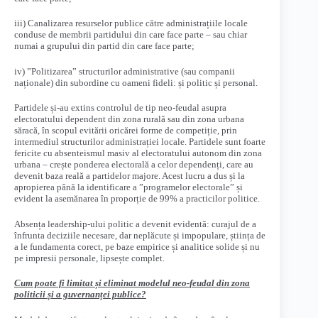
iii) Canalizarea resurselor publice către administrațiile locale
conduse de membrii partidului din care face parte – sau chiar
numai a grupului din partid din care face parte;
iv) ”Politizarea” structurilor administrative (sau companii
naționale) din subordine cu oameni fideli: și politic și personal.
Partidele și-au extins controlul de tip neo-feudal asupra
electoratului dependent din zona rurală sau din zona urbana
săracă, în scopul evitării oricărei forme de competiție, prin
intermediul structurilor administrației locale. Partidele sunt foarte
fericite cu absenteismul masiv al electoratului autonom din zona
urbana – crește ponderea electorală a celor dependenți, care au
devenit baza reală a partidelor majore. Acest lucru a dus și la
apropierea până la identificare a ”programelor electorale” și
evident la asemănarea în proporție de 99% a practicilor politice.
Absența leadership-ului politic a devenit evidentă: curajul de a
înfrunta deciziile necesare, dar neplăcute și impopulare, știința de
a le fundamenta corect, pe baze empirice și analitice solide și nu
pe impresii personale, lipsește complet.
Cum poate fi limitat și eliminat modelul neo-feudal din zona
politicii și a guvernanței publice?