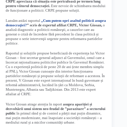
CRPE apreciaza că situația este periculoasă pe termen lung
pentru viitorul democrației.
Este nevoie de schimbarea modului
de funcționare a politicii. CRPE propune soluții.
Lansăm astăzi raportul
„Cum putem opri asaltul politicii asupra
democraţiei?
” scris de expertul afiliat CRPE, Victor Giosan,
o
analiză diagnostic a politicii româneşti, a cauzelor care au
generat o criză de încredere fără precedent în clasa politică și
propune o serie intervenţii urgente pentru reformarea partidelor
politice.
Raportul și soluțiile propuse beneficiază de experiența lui Victor
Giosan – fost secretar general adjunct al Guvernului, omul care a
încercat raționalizarea politicilor publice în Guvernul României.
Cu o experiență politică de peste 20 de ani (este membru simplu
al PNL), Victor Giosan cunoaște din interior funcționarea
partidelor românești și propune soluții de reformare a acestora. În
prezent, V. Giosan este expert internațional în bună guvernare și
reformă administrativă, lucrând în țări ca Moldova, Serbia,
Muntenegru, Albania sau Tadjikistan. Din 2013 este expert
afialiat al CRPE:
Victor Giosan atrage atenția în raport
asupra apariției și
dezvoltării unui sistem neo-feudal de ”parazitare” a sectorului
public
în primul rând și de control a părții mai puțin dinamice,
mai puțin modernizate, mai înapoiate a societății românești – a
mediului rural și a micilor comunități urbane.