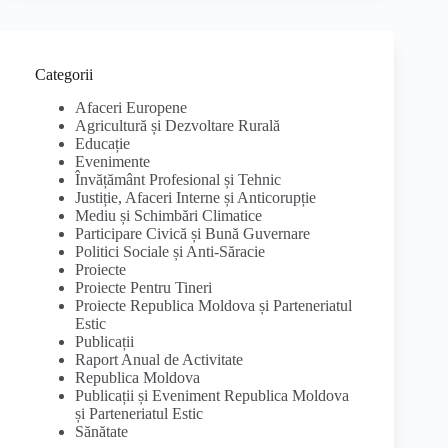
Categorii
Afaceri Europene
Agricultură și Dezvoltare Rurală
Educație
Evenimente
Învățământ Profesional și Tehnic
Justiție, Afaceri Interne și Anticorupție
Mediu și Schimbări Climatice
Participare Civică și Bună Guvernare
Politici Sociale și Anti-Săracie
Proiecte
Proiecte Pentru Tineri
Proiecte Republica Moldova și Parteneriatul
Estic
Publicații
Raport Anual de Activitate
Republica Moldova
Publicații și Eveniment Republica Moldova
și Parteneriatul Estic
Sănătate