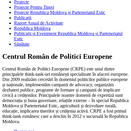
Proiecte
Proiecte Pentru Tineri
Proiecte Republica Moldova și Parteneriatul Estic
Publicații
Raport Anual de Activitate
Republica Moldova
Publicații și Eveniment Republica Moldova și Parteneriatul
Estic
Sănătate
Centrul Român de Politici Europene
Centrul Român de Politici Europene (CRPE) este unul dintre
principalele think-tank-uri românești specializate în afaceri europene.
Din 2009 realizăm cercetări în domeniul politicilor publice europene
și naționale, implementăm campanii de advocacy, organizăm
dezbateri publice, programe de formare și campanii de implicare
civică a cetățenilor. Principalele noastre domenii de expertiză sunt
democrația și buna guvernare, relațiile externe – în special Republica
Moldova și Parteneriatul Estic, agricultură și dezvoltare rurală,
educație, implicarea tinerilor și cetățenia activă. CRPE a fost primul
think-tank românesc care a deschis în 2012 o sucursală în Republica
Moldova.