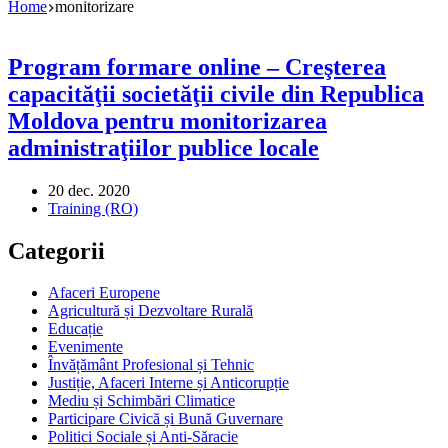
Home
monitorizare
Program formare online – Creşterea
capacităţii societăţii civile din Republica
Moldova pentru monitorizarea
administraţiilor publice locale
20 dec. 2020
Training (RO)
Categorii
Afaceri Europene
Agricultură și Dezvoltare Rurală
Educație
Evenimente
Învățământ Profesional și Tehnic
Justiție, Afaceri Interne și Anticorupție
Mediu și Schimbări Climatice
Participare Civică și Bună Guvernare
Politici Sociale și Anti-Săracie