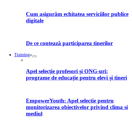
Cum asigurăm echitatea serviciilor publice
digitale
De ce contează participarea tinerilor
Training
Apel selecție profesori și ONG-uri:
programe de educație pentru elevi și tineri
EmpowerYouth: Apel selectie pentru
monitorizarea obiectivelor privind clima si
mediul