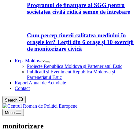
Programul de finanțare al SGG pentru
societatea civilă ridică semne de întrebare
Cum percep tinerii calitatea mediului în
orașele lor? Lecții din 6 orașe și 10 exerciții
de monitorizare civică
Rep. Moldova
Proiecte Republica Moldova și Parteneriatul Estic
Publicații și Eveniment Republica Moldova și
Parteneriatul Estic
Raport Anual de Activitate
Contact
Search
Menu
monitorizare