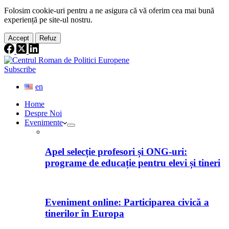
Folosim cookie-
uri
pentru a ne
asigura
că vă oferim cea
mai
bună
experiență pe
site
-ul nostru.
Accept
Refuz
Subscribe
en
Home
Despre Noi
Evenimente
Apel selecție profesori și ONG-uri:
programe de educație pentru elevi și tineri
Eveniment online: Participarea civică a
tinerilor în Europa