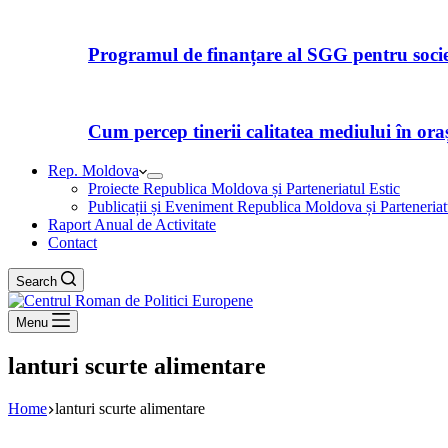
Programul de finanțare al SGG pentru societ
Cum percep tinerii calitatea mediului în orașe
Rep. Moldova
Proiecte Republica Moldova și Parteneriatul Estic
Publicații și Eveniment Republica Moldova și Parteneriat
Raport Anual de Activitate
Contact
Search
Menu
lanturi scurte alimentare
Home
lanturi scurte alimentare