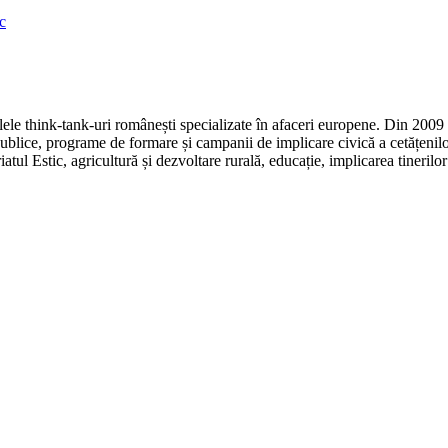
c
e think-tank-uri românești specializate în afaceri europene. Din 2009 r
ice, programe de formare și campanii de implicare civică a cetățenilor
atul Estic, agricultură și dezvoltare rurală, educație, implicarea tineril