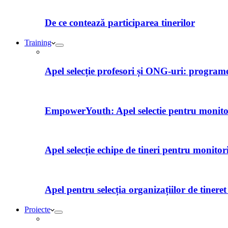
De ce contează participarea tinerilor
Training
Apel selecție profesori și ONG-uri: programe 
EmpowerYouth: Apel selectie pentru monitori
Apel selecție echipe de tineri pentru monitor
Apel pentru selecția organizațiilor de tiner
Proiecte