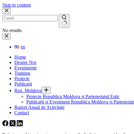
Skip to content
No results
en
Home
Despre Noi
Evenimente
Training
Proiecte
Publicații
Rep. Moldova
Proiecte Republica Moldova și Parteneriatul Estic
Publicații și Eveniment Republica Moldova și Parteneriatu
Raport Anual de Activitate
Contact