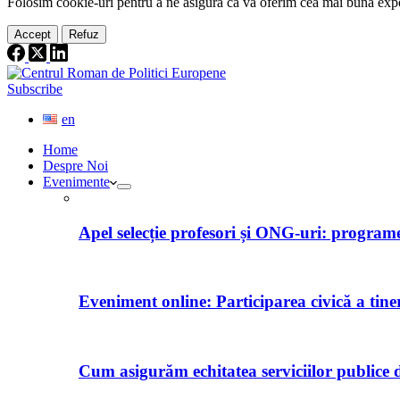
Folosim cookie-
uri
pentru a ne
asigura
că vă oferim cea
mai
bună expe
Accept
Refuz
Subscribe
en
Home
Despre Noi
Evenimente
Apel selecție profesori și ONG-uri: programe 
Eveniment online: Participarea civică a tine
Cum asigurăm echitatea serviciilor publice d