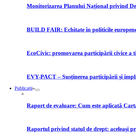
Monitorizarea Planului Național privind De
BUILD FAIR: Echitate în politicile europene 
EcoCivic: promovarea participării civice a t
EVY-PACT – Susținerea participării și implică
Publicații
Raport de evaluare: Cum este aplicată Car
Raportul privind statul de drept: aceleași p