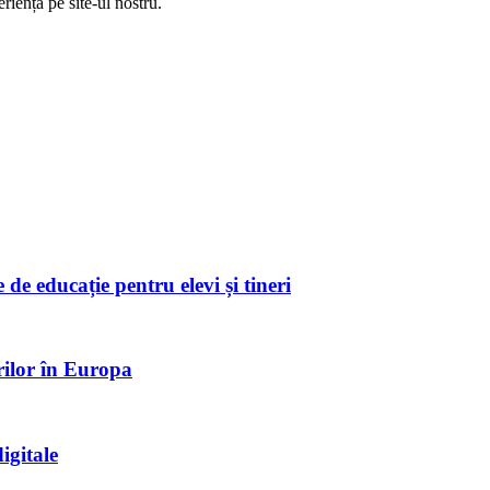
riență pe
site
-ul nostru.
de educație pentru elevi și tineri
rilor în Europa
igitale