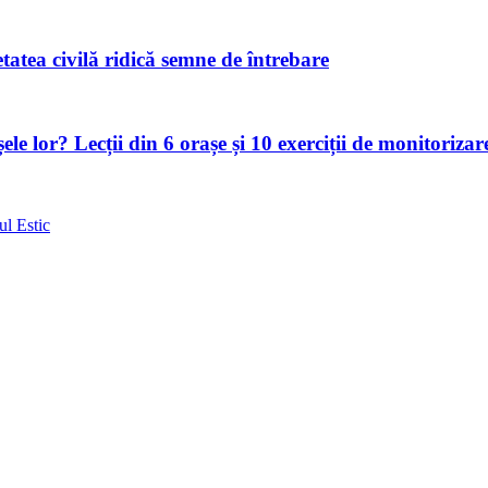
atea civilă ridică semne de întrebare
le lor? Lecții din 6 orașe și 10 exerciții de monitorizar
ul Estic