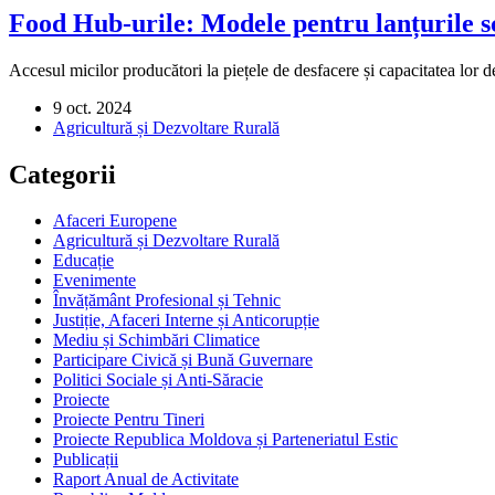
Food Hub-urile: Modele pentru lanțurile 
Accesul micilor producători la piețele de desfacere și capacitatea lor 
9 oct. 2024
Agricultură și Dezvoltare Rurală
Categorii
Afaceri Europene
Agricultură și Dezvoltare Rurală
Educație
Evenimente
Învățământ Profesional și Tehnic
Justiție, Afaceri Interne și Anticorupție
Mediu și Schimbări Climatice
Participare Civică și Bună Guvernare
Politici Sociale și Anti-Săracie
Proiecte
Proiecte Pentru Tineri
Proiecte Republica Moldova și Parteneriatul Estic
Publicații
Raport Anual de Activitate