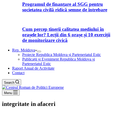
Programul de finanțare al SGG pentru
societatea civilă ridică semne de întrebare
Cum percep tinerii calitatea mediului în
orașele lor? Lecții din 6 orașe și 10 exerciții
de monitorizare civică
Rep. Moldova
Proiecte Republica Moldova și Parteneriatul Estic
Publicații și Eveniment Republica Moldova și
Parteneriatul Estic
Raport Anual de Activitate
Contact
Search
Menu
integritate in afaceri