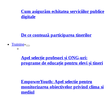
Cum asigurăm echitatea serviciilor publice
digitale
De ce contează participarea tinerilor
Training
Apel selecție profesori și ONG-uri:
programe de educație pentru elevi și tineri
EmpowerYouth: Apel selectie pentru
monitorizarea obiectivelor privind clima si
mediul