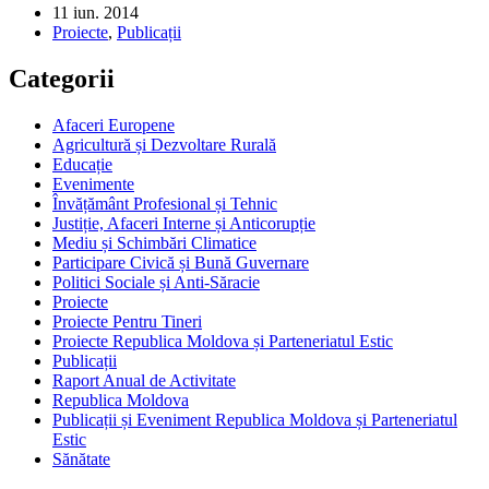
11 iun. 2014
Proiecte
,
Publicații
Categorii
Afaceri Europene
Agricultură și Dezvoltare Rurală
Educație
Evenimente
Învățământ Profesional și Tehnic
Justiție, Afaceri Interne și Anticorupție
Mediu și Schimbări Climatice
Participare Civică și Bună Guvernare
Politici Sociale și Anti-Săracie
Proiecte
Proiecte Pentru Tineri
Proiecte Republica Moldova și Parteneriatul Estic
Publicații
Raport Anual de Activitate
Republica Moldova
Publicații și Eveniment Republica Moldova și Parteneriatul
Estic
Sănătate