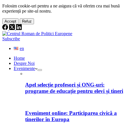
Folosim cookie-
uri
pentru a ne
asigura
că vă oferim cea
mai
bună
experiență pe
site
-ul nostru.
Accept
Refuz
Subscribe
en
Home
Despre Noi
Evenimente
Apel selecție profesori și ONG-uri:
programe de educație pentru elevi și tineri
Eveniment online: Participarea civică a
tinerilor în Europa