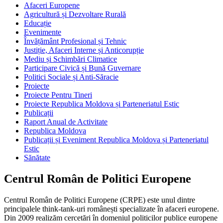
Afaceri Europene
Agricultură și Dezvoltare Rurală
Educație
Evenimente
Învățământ Profesional și Tehnic
Justiție, Afaceri Interne și Anticorupție
Mediu și Schimbări Climatice
Participare Civică și Bună Guvernare
Politici Sociale și Anti-Săracie
Proiecte
Proiecte Pentru Tineri
Proiecte Republica Moldova și Parteneriatul Estic
Publicații
Raport Anual de Activitate
Republica Moldova
Publicații și Eveniment Republica Moldova și Parteneriatul
Estic
Sănătate
Centrul Român de Politici Europene
Centrul Român de Politici Europene (CRPE) este unul dintre
principalele think-tank-uri românești specializate în afaceri europene.
Din 2009 realizăm cercetări în domeniul politicilor publice europene