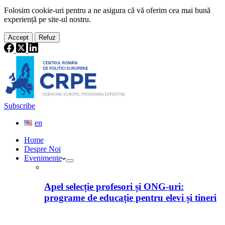
Folosim cookie-
uri
pentru a ne
asigura
că vă oferim cea
mai
bună
experiență pe
site
-ul nostru.
Accept
Refuz
Subscribe
en
Home
Despre Noi
Evenimente
Apel selecție profesori și ONG-uri:
programe de educație pentru elevi și tineri