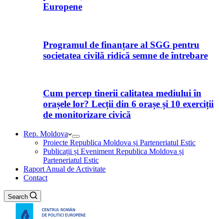
Europene
Programul de finanțare al SGG pentru
societatea civilă ridică semne de întrebare
Cum percep tinerii calitatea mediului în
orașele lor? Lecții din 6 orașe și 10 exerciții
de monitorizare civică
Rep. Moldova
Proiecte Republica Moldova și Parteneriatul Estic
Publicații și Eveniment Republica Moldova și
Parteneriatul Estic
Raport Anual de Activitate
Contact
Search