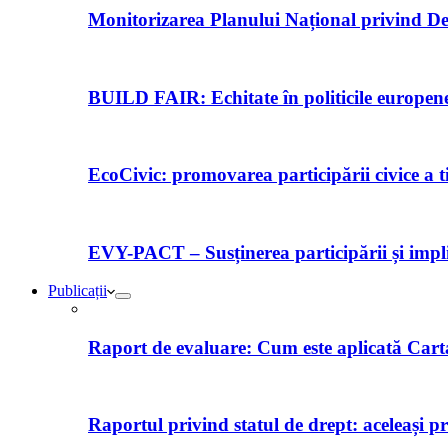
Monitorizarea Planului Național privind De
BUILD FAIR: Echitate în politicile europene 
EcoCivic: promovarea participării civice a t
EVY-PACT – Susținerea participării și implică
Publicații
Raport de evaluare: Cum este aplicată Car
Raportul privind statul de drept: aceleași p