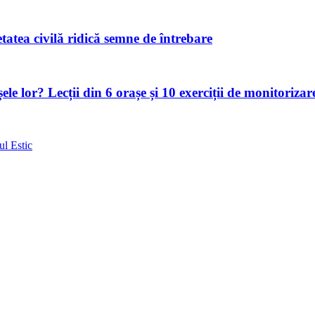
atea civilă ridică semne de întrebare
le lor? Lecții din 6 orașe și 10 exerciții de monitorizar
ul Estic