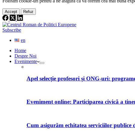
Folosim cookie-
uri
pentru a ne
asigura
că vă oferim cea
mai
bună expe
Accept
Refuz
Subscribe
en
Home
Despre Noi
Evenimente
Apel selecție profesori și ONG-uri: programe 
Eveniment online: Participarea civică a tine
Cum asigurăm echitatea serviciilor publice d