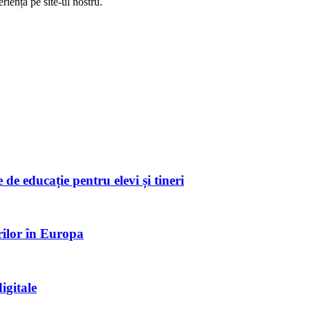
riență pe
site
-ul nostru.
de educație pentru elevi și tineri
rilor în Europa
igitale