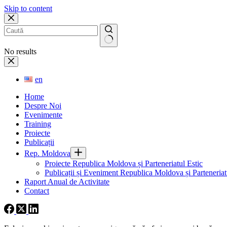
Skip to content
No results
en
Home
Despre Noi
Evenimente
Training
Proiecte
Publicații
Rep. Moldova
Proiecte Republica Moldova și Parteneriatul Estic
Publicații și Eveniment Republica Moldova și Parteneriatu
Raport Anual de Activitate
Contact