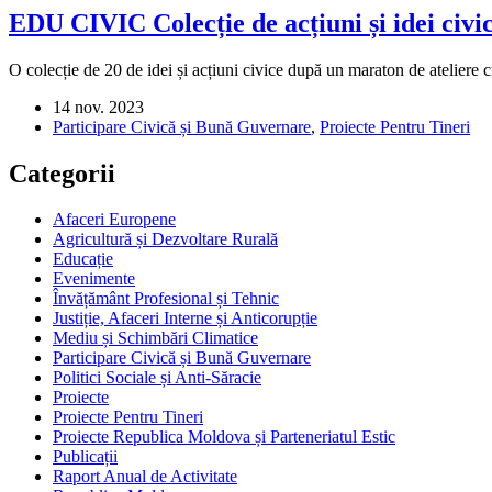
EDU CIVIC Colecție de acțiuni și idei civice
O colecție de 20 de idei și acțiuni civice după un maraton de ateliere c
14 nov. 2023
Participare Civică și Bună Guvernare
,
Proiecte Pentru Tineri
Categorii
Afaceri Europene
Agricultură și Dezvoltare Rurală
Educație
Evenimente
Învățământ Profesional și Tehnic
Justiție, Afaceri Interne și Anticorupție
Mediu și Schimbări Climatice
Participare Civică și Bună Guvernare
Politici Sociale și Anti-Săracie
Proiecte
Proiecte Pentru Tineri
Proiecte Republica Moldova și Parteneriatul Estic
Publicații
Raport Anual de Activitate