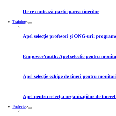
De ce contează participarea tinerilor
Training
Apel selecție profesori și ONG-uri: programe 
EmpowerYouth: Apel selectie pentru monitori
Apel selecție echipe de tineri pentru monitor
Apel pentru selecția organizațiilor de tiner
Proiecte