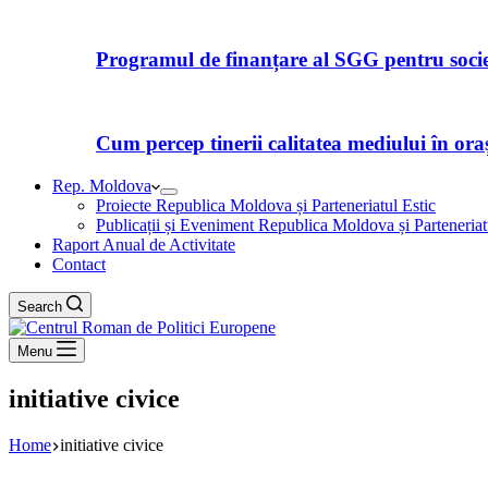
Programul de finanțare al SGG pentru societ
Cum percep tinerii calitatea mediului în orașe
Rep. Moldova
Proiecte Republica Moldova și Parteneriatul Estic
Publicații și Eveniment Republica Moldova și Parteneriat
Raport Anual de Activitate
Contact
Search
Menu
initiative civice
Home
initiative civice