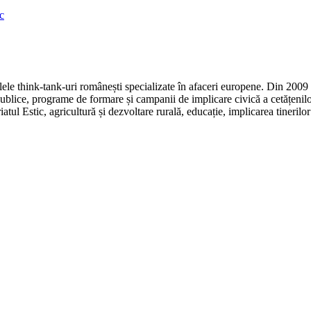
c
e think-tank-uri românești specializate în afaceri europene. Din 2009 r
ice, programe de formare și campanii de implicare civică a cetățenilor
atul Estic, agricultură și dezvoltare rurală, educație, implicarea tineril