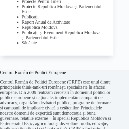
Proiecte Pentru Tineri
Proiecte Republica Moldova și Parteneriatul
Estic
Publicații
Raport Anual de Activitate
Republica Moldova
Publicații și Eveniment Republica Moldova
și Parteneriatul Estic
Sănătate
Centrul Român de Politici Europene
Centrul Român de Politici Europene (CRPE) este unul dintre
principalele think-tank-uri românești specializate în afaceri
europene. Din 2009 realizăm cercetări în domeniul politicilor
publice europene și naționale, implementăm campanii de
advocacy, organizăm dezbateri publice, programe de formare
și campanii de implicare civică a cetățenilor. Principalele
noastre domenii de expertiză sunt democrația și buna
guvernare, relațiile externe – în special Republica Moldova și
Parteneriatul Estic, agricultură și dezvoltare rurală, educație,
implicarea tinerilor și cetățenia activă. CRPE a fost primul