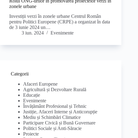
Rolul ONG-urilor în promovarea proiectelor verzi în
zonele urbane
Investiții verzi în zonele urbane Centrul Român
pentru Politici Europene (CRPE) a organizat în data
de 3 iunie 2024 un…
3 iun. 2024
Evenimente
Categorii
Afaceri Europene
Agricultură și Dezvoltare Rurală
Educație
Evenimente
Învățământ Profesional și Tehnic
Justiție, Afaceri Interne și Anticorupție
Mediu și Schimbări Climatice
Participare Civică și Bună Guvernare
Politici Sociale și Anti-Săracie
Proiecte