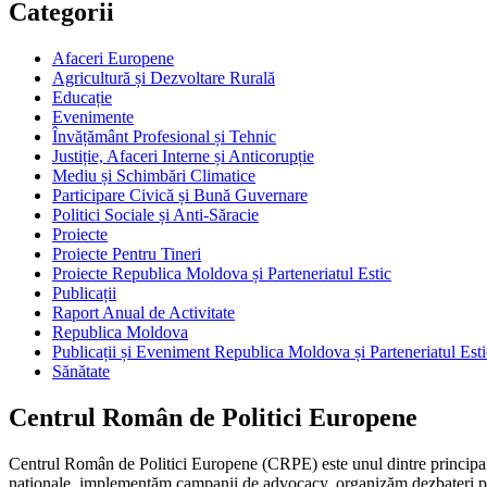
Categorii
Afaceri Europene
Agricultură și Dezvoltare Rurală
Educație
Evenimente
Învățământ Profesional și Tehnic
Justiție, Afaceri Interne și Anticorupție
Mediu și Schimbări Climatice
Participare Civică și Bună Guvernare
Politici Sociale și Anti-Săracie
Proiecte
Proiecte Pentru Tineri
Proiecte Republica Moldova și Parteneriatul Estic
Publicații
Raport Anual de Activitate
Republica Moldova
Publicații și Eveniment Republica Moldova și Parteneriatul Esti
Sănătate
Centrul Român de Politici Europene
Centrul Român de Politici Europene (CRPE) este unul dintre principalel
naționale, implementăm campanii de advocacy, organizăm dezbateri publ