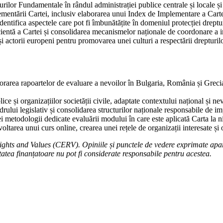
rilor Fundamentale în rândul administrației publice centrale și locale și al
ntării Cartei, inclusiv elaborarea unui Index de Implementare a Cartei
 identifica aspectele care pot fi îmbunătățite în domeniul protecției drept
icientă a Cartei și consolidarea mecanismelor naționale de coordonare a 
e și actorii europeni pentru promovarea unei culturi a respectării drepturi
orarea rapoartelor de evaluare a nevoilor în Bulgaria, România și Grecia,
e și organizațiilor societății civile, adaptate contextului național și nev
ului legislativ și consolidarea structurilor naționale responsabile de i
metodologii dedicate evaluării modului în care este aplicată Carta la ni
voltarea unui curs online, crearea unei rețele de organizații interesate și
hts and Values (CERV). Opiniile și punctele de vedere exprimate aparți
atea finanțatoare nu pot fi considerate responsabile pentru acestea.