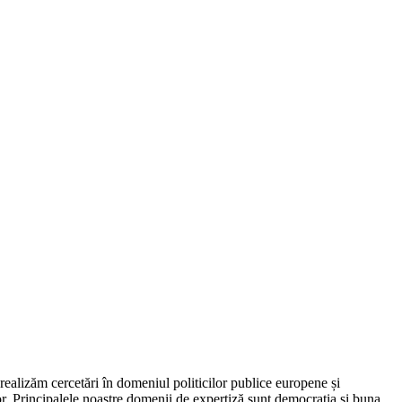
ealizăm cercetări în domeniul politicilor publice europene și
. Principalele noastre domenii de expertiză sunt democrația și buna