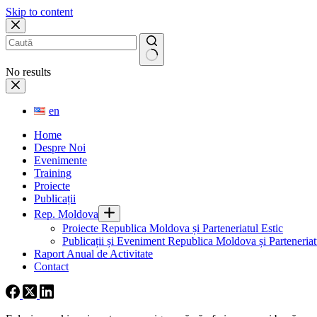
Skip to content
No results
en
Home
Despre Noi
Evenimente
Training
Proiecte
Publicații
Rep. Moldova
Proiecte Republica Moldova și Parteneriatul Estic
Publicații și Eveniment Republica Moldova și Parteneriatu
Raport Anual de Activitate
Contact