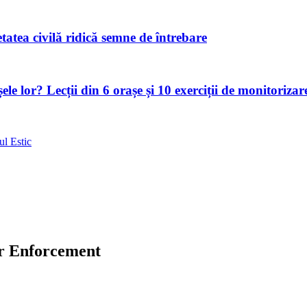
atea civilă ridică semne de întrebare
le lor? Lecții din 6 orașe și 10 exerciții de monitorizar
ul Estic
r Enforcement