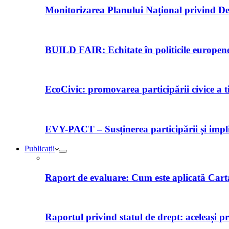
Monitorizarea Planului Național privind De
BUILD FAIR: Echitate în politicile europene 
EcoCivic: promovarea participării civice a t
EVY-PACT – Susținerea participării și implică
Publicații
Raport de evaluare: Cum este aplicată Car
Raportul privind statul de drept: aceleași p