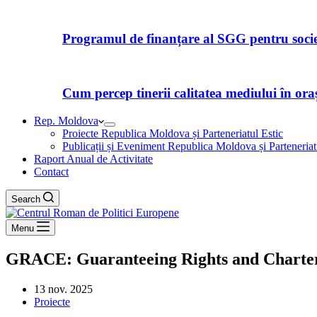
Programul de finanțare al SGG pentru societ
Cum percep tinerii calitatea mediului în orașe
Rep. Moldova
Proiecte Republica Moldova și Parteneriatul Estic
Publicații și Eveniment Republica Moldova și Parteneriat
Raport Anual de Activitate
Contact
Search
Menu
GRACE: Guaranteeing Rights and Charte
13 nov. 2025
Proiecte