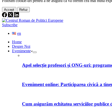
Folosim cookie-
uri
pentru a ne
asigura
că vă oferim cea
mai
bună expe
Accept
Refuz
Subscribe
en
Home
Despre Noi
Evenimente
Apel selecție profesori și ONG-uri: programe 
Eveniment online: Participarea civică a tine
Cum asigurăm echitatea serviciilor publice d