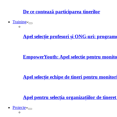
De ce contează participarea tinerilor
Training
Apel selecție profesori și ONG-uri: programe 
EmpowerYouth: Apel selectie pentru monitori
Apel selecție echipe de tineri pentru monitor
Apel pentru selecția organizațiilor de tiner
Proiecte