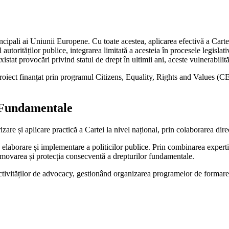
incipali ai Uniunii Europene. Cu toate acestea, aplicarea efectivă a Ca
utorităților publice, integrarea limitată a acesteia în procesele legislativ
istat provocări privind statul de drept în ultimii ani, aceste vulnerabilit
ect finanțat prin programul Citizens, Equality, Rights and Values (CE
r Fundamentale
re și aplicare practică a Cartei la nivel național, prin colaborarea direct
laborare și implementare a politicilor publice. Prin combinarea expertize
movarea și protecția consecventă a drepturilor fundamentale.
tivităților de advocacy, gestionând organizarea programelor de formare ș