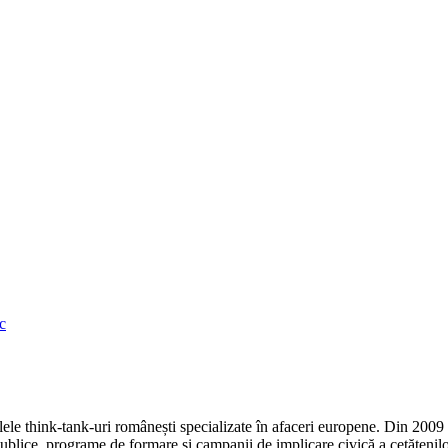
c
e think-tank-uri românești specializate în afaceri europene. Din 2009 r
ice, programe de formare și campanii de implicare civică a cetățenilor