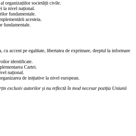
 organizațiilor societății civile.
 la nivel național.
urilor fundamentale.
implementării acesteia.
lor fundamentale.
 cu accent pe egalitate, libertatea de exprimare, dreptul la informare
oilor identificate.
mplementarea Cartei.
vel național.
 organizarea de inițiative la nivel european.
n exclusiv autorilor și nu reflectă în mod necesar poziția Uniunii