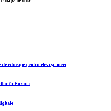
riență pe
site
-ul nostru.
de educație pentru elevi și tineri
rilor în Europa
igitale