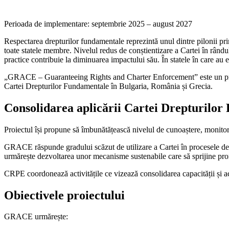
Perioada de implementare: septembrie 2025 – august 2027
Respectarea drepturilor fundamentale reprezintă unul dintre pilonii pr
toate statele membre. Nivelul redus de conștientizare a Cartei în rândul a
practice contribuie la diminuarea impactului său. În statele în care au ex
„GRACE – Guaranteeing Rights and Charter Enforcement” este un proi
Cartei Drepturilor Fundamentale în Bulgaria, România și Grecia.
Consolidarea aplicării Cartei Drepturilo
Proiectul își propune să îmbunătățească nivelul de cunoaștere, monitoriza
GRACE răspunde gradului scăzut de utilizare a Cartei în procesele de e
urmărește dezvoltarea unor mecanisme sustenabile care să sprijine pro
CRPE coordonează activitățile ce vizează consolidarea capacității și ac
Obiectivele proiectului
GRACE urmărește: