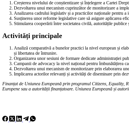
Creșterea nivelului de conștientizare și înțelegere a Cartei Dreptu
Dezvoltarea unui mecanism cuprinzător de monitorizare a impleme
Analizarea cadrului legislativ și a practicilor naționale pentru a
Susținerea unor reforme legislative care să asigure aplicarea ef
Stimularea cooperării între societatea civilă, autoritățile public
Activități principale
Analiză comparativă a bunelor practici la nivel european și elab
și libertatea de întrunire.
Organizarea unor sesiuni de formare dedicate administrației public
Campanii de advocacy la nivel național pentru îmbunătățirea cadr
Dezvoltarea unui mecanism de monitorizare prin elaborarea unei 
Implicarea actorilor relevanți și activități de diseminare prin dez
Finanțat de Uniunea Europeană prin programul Citizens, Equality, Rig
Europene sau a autorității finanțatoare. Uniunea Europeană și autorit