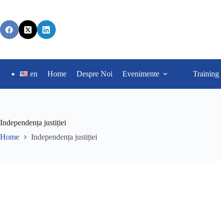
en
Home
Despre Noi
Evenimente
Training
Independența justiției
Home
Independența justiției