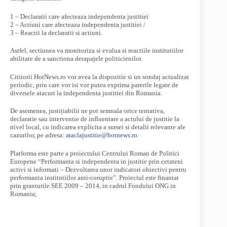
1 – Declaratii care afecteaza independenta justitiei
2 – Actiuni care afecteaza independenta justitiei /
3 – Reactii la declaratii si actiuni.
Astfel, sectiunea va monitoriza si evalua si reactiile institutiilor
abilitate de a sanctiona derapajele politicienilor.
Cititorii HotNews.ro vor avea la dispozitie si un sondaj actualizat
periodic, prin care vor isi vor putea exprima parerile legate de
diversele atacuri la independenta justitiei din Romania.
De asemenea, justițiabilii ne pot semnala orice tentativa,
declaratie sau interventie de influentare a actului de justitie la
nivel local, cu indicarea explicita a sursei si detalii relevante ale
cazurilor, pe adresa:
ataclajustitie@hotnews.ro
.
Platforma este parte a proiectului Centrului Roman de Politici
Europene “Performanta si independenta in justitie prin cetateni
activi si informati – Dezvoltarea unor indicatori obiectivi pentru
performanta institutiilor anti-coruptie”. Proiectul este finantat
prin granturile SEE 2009 – 2014, in cadrul Fondului ONG in
Romania;