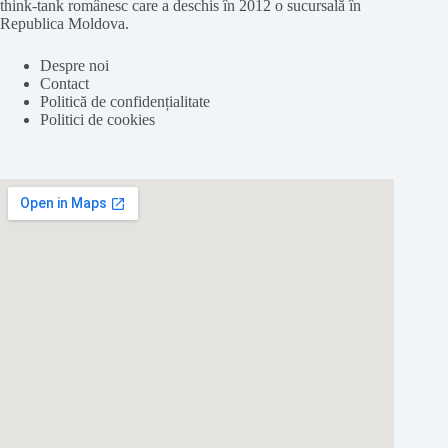
think-tank românesc care a deschis în 2012 o sucursală în
Republica Moldova.
Despre noi
Contact
Politică de confidențialitate
Politici de cookies
Folosim cookie-
uri
pentru a ne
asigura
că vă oferim cea
mai
bună
experiență pe
site
-ul nostru.