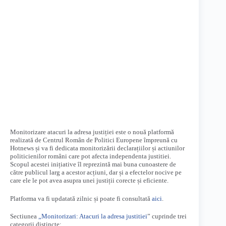
Monitorizare atacuri la adresa justiției este o nouă platformă
realizată de Centrul Român de Politici Europene împreună cu
Hotnews și va fi dedicata monitorizării declarațiilor și actiunilor
politicienilor români care pot afecta independenta justitiei.
Scopul acestei inițiative îl reprezintă mai buna cunoastere de
către publicul larg a acestor acțiuni, dar și a efectelor nocive pe
care ele le pot avea asupra unei justiții corecte și eficiente.
Platforma va fi updatată zilnic și poate fi consultată
aici
.
Sectiunea
„Monitorizari: Atacuri la adresa justitiei
” cuprinde trei
categorii distincte: