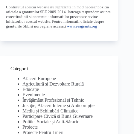
Continutul acestui website nu reprezinta in mod necesar pozitia
oficiala a granturilor SEE 2009-2014. Intreaga raspundere asupra
corectitudinii si coerentei informatiilor prezentate revine
initiatorilor acestui website. Pentru informatii oficiale despre
granturile SEE si norvegiene accesati
www.eeagrants.org
Categorii
Afaceri Europene
Agricultură și Dezvoltare Rurală
Educație
Evenimente
Învățământ Profesional și Tehnic
Justiție, Afaceri Interne și Anticorupție
Mediu și Schimbări Climatice
Participare Civică și Bună Guvernare
Politici Sociale și Anti-Săracie
Proiecte
Proiecte Pentru Tineri