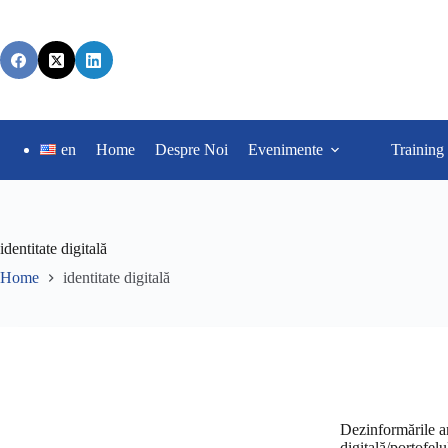
en
Home
Despre Noi
Evenimente
Training
identitate digitală
Home
identitate digitală
Dezinformările 
digitală/portofelu