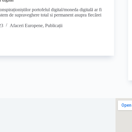
conspiraționiștilor portofelul digital/moneda digitală ar fi
istem de supraveghere total si permanent asupra fiecărei
23
Afaceri Europene
,
Publicații