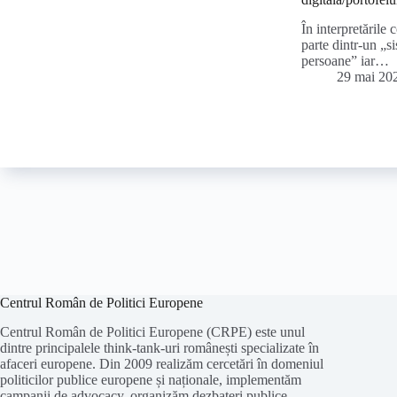
În interpretările 
parte dintr-un „s
persoane” iar…
29 mai 20
Centrul Român de Politici Europene
Centrul Român de Politici Europene (CRPE) este unul
dintre principalele think-tank-uri românești specializate în
afaceri europene. Din 2009 realizăm cercetări în domeniul
politicilor publice europene și naționale, implementăm
campanii de advocacy, organizăm dezbateri publice,