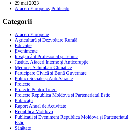
29 mai 2023
Afaceri Europene
,
Publicații
Categorii
Afaceri Europene
Agricultură și Dezvoltare Rurală
Educație
Evenimente
Învățământ Profesional și Tehnic
Justiție, Afaceri Interne și Anticorupție
Mediu și Schimbări Climatice
Participare Civică și Bună Guvernare
Politici Sociale și Anti-Săracie
Proiecte
Proiecte Pentru Tineri
Proiecte Republica Moldova și Parteneriatul Estic
Publicații
Raport Anual de Activitate
Republica Moldova
Publicații și Eveniment Republica Moldova și Parteneriatul
Estic
Sănătate