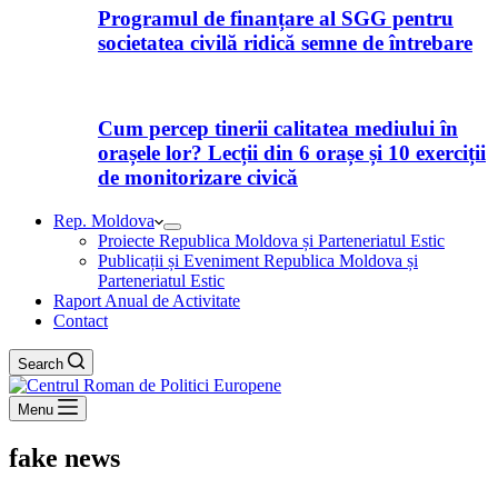
Programul de finanțare al SGG pentru
societatea civilă ridică semne de întrebare
Cum percep tinerii calitatea mediului în
orașele lor? Lecții din 6 orașe și 10 exerciții
de monitorizare civică
Rep. Moldova
Proiecte Republica Moldova și Parteneriatul Estic
Publicații și Eveniment Republica Moldova și
Parteneriatul Estic
Raport Anual de Activitate
Contact
Search
Menu
fake news