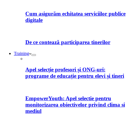
Cum asigurăm echitatea serviciilor publice
digitale
De ce contează participarea tinerilor
Training
Apel selecție profesori și ONG-uri:
programe de educație pentru elevi și tineri
EmpowerYouth: Apel selectie pentru
monitorizarea obiectivelor privind clima si
mediul