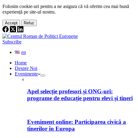
Folosim cookie-
uri
pentru a ne
asigura
că vă oferim cea
mai
bună
experiență pe
site
-ul nostru.
Accept
Refuz
Subscribe
en
Home
Despre Noi
Evenimente
Apel selecție profesori și ONG-uri:
programe de educație pentru elevi și tineri
Eveniment online: Participarea civică a
tinerilor în Europa