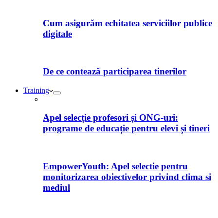
Cum asigurăm echitatea serviciilor publice
digitale
De ce contează participarea tinerilor
Training
Apel selecție profesori și ONG-uri:
programe de educație pentru elevi și tineri
EmpowerYouth: Apel selectie pentru
monitorizarea obiectivelor privind clima si
mediul