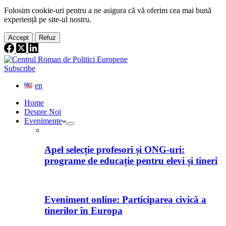
Folosim cookie-
uri
pentru a ne
asigura
că vă oferim cea
mai
bună
experiență pe
site
-ul nostru.
Accept
Refuz
Subscribe
en
Home
Despre Noi
Evenimente
Apel selecție profesori și ONG-uri:
programe de educație pentru elevi și tineri
Eveniment online: Participarea civică a
tinerilor în Europa