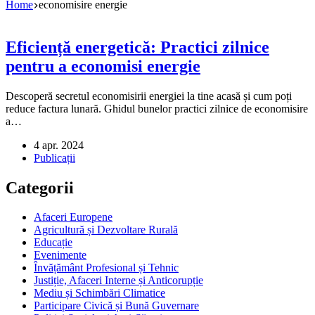
Home
economisire energie
Eficiență energetică: Practici zilnice
pentru a economisi energie
Descoperă secretul economisirii energiei la tine acasă și cum poți
reduce factura lunară. Ghidul bunelor practici zilnice de economisire
a…
4 apr. 2024
Publicații
Categorii
Afaceri Europene
Agricultură și Dezvoltare Rurală
Educație
Evenimente
Învățământ Profesional și Tehnic
Justiție, Afaceri Interne și Anticorupție
Mediu și Schimbări Climatice
Participare Civică și Bună Guvernare