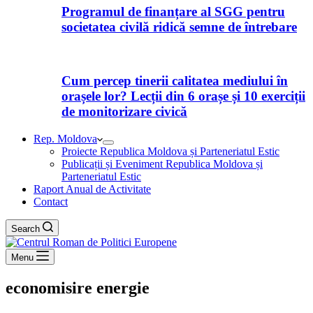
Programul de finanțare al SGG pentru
societatea civilă ridică semne de întrebare
Cum percep tinerii calitatea mediului în
orașele lor? Lecții din 6 orașe și 10 exerciții
de monitorizare civică
Rep. Moldova
Proiecte Republica Moldova și Parteneriatul Estic
Publicații și Eveniment Republica Moldova și
Parteneriatul Estic
Raport Anual de Activitate
Contact
Search
Menu
economisire energie