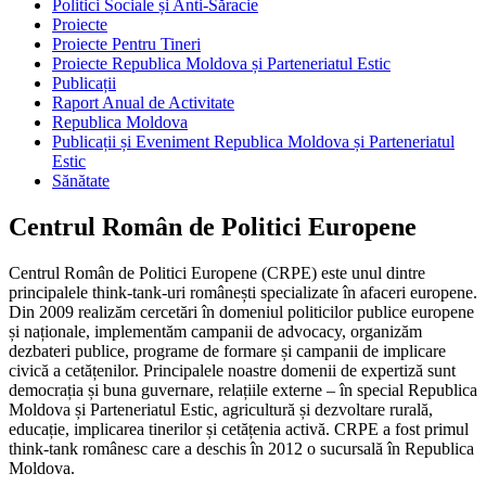
Politici Sociale și Anti-Săracie
Proiecte
Proiecte Pentru Tineri
Proiecte Republica Moldova și Parteneriatul Estic
Publicații
Raport Anual de Activitate
Republica Moldova
Publicații și Eveniment Republica Moldova și Parteneriatul
Estic
Sănătate
Centrul Român de Politici Europene
Centrul Român de Politici Europene (CRPE) este unul dintre
principalele think-tank-uri românești specializate în afaceri europene.
Din 2009 realizăm cercetări în domeniul politicilor publice europene
și naționale, implementăm campanii de advocacy, organizăm
dezbateri publice, programe de formare și campanii de implicare
civică a cetățenilor. Principalele noastre domenii de expertiză sunt
democrația și buna guvernare, relațiile externe – în special Republica
Moldova și Parteneriatul Estic, agricultură și dezvoltare rurală,
educație, implicarea tinerilor și cetățenia activă. CRPE a fost primul
think-tank românesc care a deschis în 2012 o sucursală în Republica
Moldova.