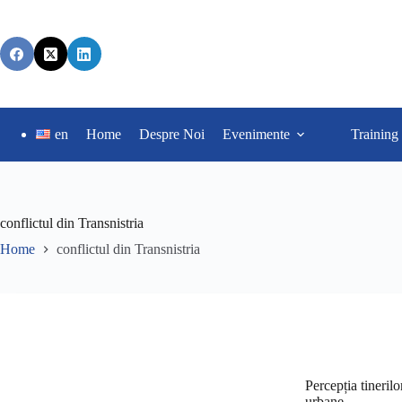
en
Home
Despre Noi
Evenimente
Training
conflictul din Transnistria
Home
conflictul din Transnistria
Percepția tinerilo
urbane