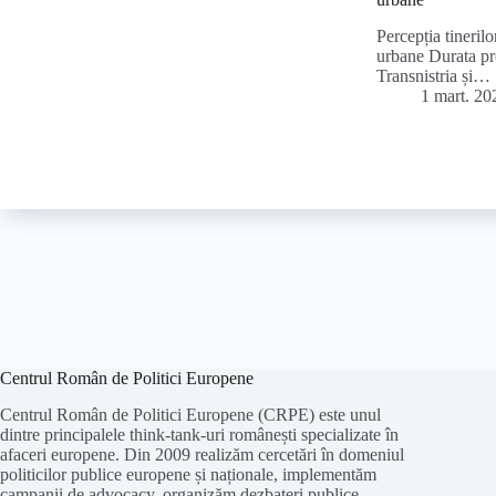
Percepția tinerilo
urbane Durata pro
Transnistria și…
1 mart. 20
Centrul Român de Politici Europene
Centrul Român de Politici Europene (CRPE) este unul
dintre principalele think-tank-uri românești specializate în
afaceri europene. Din 2009 realizăm cercetări în domeniul
politicilor publice europene și naționale, implementăm
campanii de advocacy, organizăm dezbateri publice,