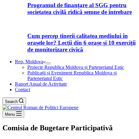
Programul de finanțare al SGG pentru
societatea civilă ridică semne de întrebare
Cum percep tinerii calitatea mediului în
orașele lor? Lecții din 6 orașe și 10 exerciții
de monitorizare civică
Rep. Moldova
Proiecte Republica Moldova și Parteneriatul Estic
Publicații și Eveniment Republica Moldova și
Parteneriatul Estic
Raport Anual de Activitate
Contact
Search
Menu
Comisia de Bugetare Participativă