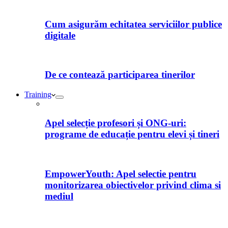
Cum asigurăm echitatea serviciilor publice
digitale
De ce contează participarea tinerilor
Training
Apel selecție profesori și ONG-uri:
programe de educație pentru elevi și tineri
EmpowerYouth: Apel selectie pentru
monitorizarea obiectivelor privind clima si
mediul