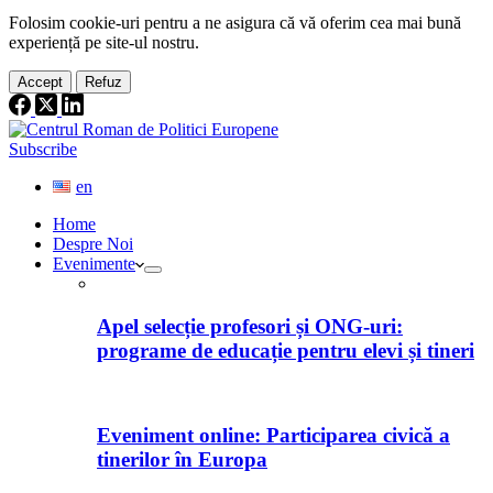
Folosim cookie-
uri
pentru a ne
asigura
că vă oferim cea
mai
bună
experiență pe
site
-ul nostru.
Accept
Refuz
Subscribe
en
Home
Despre Noi
Evenimente
Apel selecție profesori și ONG-uri:
programe de educație pentru elevi și tineri
Eveniment online: Participarea civică a
tinerilor în Europa