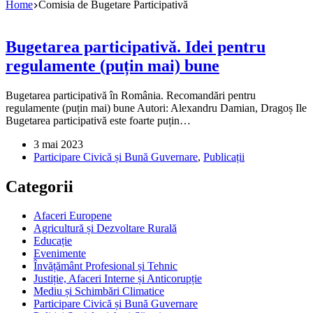
Home
Comisia de Bugetare Participativă
Bugetarea participativă. Idei pentru
regulamente (puțin mai) bune
Bugetarea participativă în România. Recomandări pentru
regulamente (puțin mai) bune Autori: Alexandru Damian, Dragoș Ile
Bugetarea participativă este foarte puțin…
3 mai 2023
Participare Civică și Bună Guvernare
,
Publicații
Categorii
Afaceri Europene
Agricultură și Dezvoltare Rurală
Educație
Evenimente
Învățământ Profesional și Tehnic
Justiție, Afaceri Interne și Anticorupție
Mediu și Schimbări Climatice
Participare Civică și Bună Guvernare