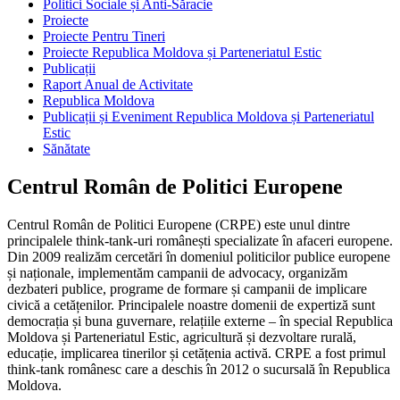
Politici Sociale și Anti-Săracie
Proiecte
Proiecte Pentru Tineri
Proiecte Republica Moldova și Parteneriatul Estic
Publicații
Raport Anual de Activitate
Republica Moldova
Publicații și Eveniment Republica Moldova și Parteneriatul
Estic
Sănătate
Centrul Român de Politici Europene
Centrul Român de Politici Europene (CRPE) este unul dintre
principalele think-tank-uri românești specializate în afaceri europene.
Din 2009 realizăm cercetări în domeniul politicilor publice europene
și naționale, implementăm campanii de advocacy, organizăm
dezbateri publice, programe de formare și campanii de implicare
civică a cetățenilor. Principalele noastre domenii de expertiză sunt
democrația și buna guvernare, relațiile externe – în special Republica
Moldova și Parteneriatul Estic, agricultură și dezvoltare rurală,
educație, implicarea tinerilor și cetățenia activă. CRPE a fost primul
think-tank românesc care a deschis în 2012 o sucursală în Republica
Moldova.