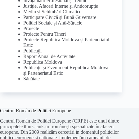
Învățământ Profesional și Tehnic
Justiție, Afaceri Interne și Anticorupție
Mediu și Schimbări Climatice
Participare Civică și Bună Guvernare
Politici Sociale și Anti-Săracie
Proiecte
Proiecte Pentru Tineri
Proiecte Republica Moldova și Parteneriatul
Estic
Publicații
Raport Anual de Activitate
Republica Moldova
Publicații și Eveniment Republica Moldova
și Parteneriatul Estic
Sănătate
Centrul Român de Politici Europene
Centrul Român de Politici Europene (CRPE) este unul dintre
principalele think-tank-uri românești specializate în afaceri
europene. Din 2009 realizăm cercetări în domeniul politicilor
publice europene și naționale, implementăm campanii de