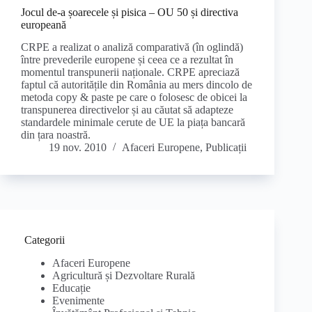
Jocul de-a șoarecele și pisica – OU 50 și directiva
europeană
CRPE a realizat o analiză comparativă (în oglindă)
între prevederile europene și ceea ce a rezultat în
momentul transpunerii naționale. CRPE apreciază
faptul că autoritățile din România au mers dincolo de
metoda copy & paste pe care o folosesc de obicei la
transpunerea directivelor și au căutat să adapteze
standardele minimale cerute de UE la piața bancară
din țara noastră.
19 nov. 2010
Afaceri Europene
,
Publicații
Categorii
Afaceri Europene
Agricultură și Dezvoltare Rurală
Educație
Evenimente