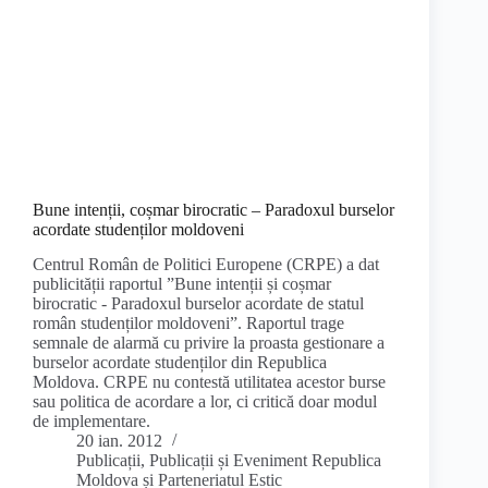
Bune intenții, coșmar birocratic – Paradoxul burselor
acordate studenților moldoveni
Centrul Român de Politici Europene (CRPE) a dat
publicității raportul ”Bune intenții și coșmar
birocratic - Paradoxul burselor acordate de statul
român studenților moldoveni”. Raportul trage
semnale de alarmă cu privire la proasta gestionare a
burselor acordate studenților din Republica
Moldova. CRPE nu contestă utilitatea acestor burse
sau politica de acordare a lor, ci critică doar modul
de implementare.
20 ian. 2012
Publicații
,
Publicații și Eveniment Republica
Moldova și Parteneriatul Estic