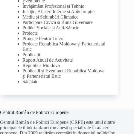
Evenimente
Învățământ Profesional și Tehnic
Justiție, Afaceri Interne și Anticorupție
Mediu și Schimbări Climatice
Participare Civică și Bună Guvernare
Politici Sociale și Anti-Săracie
Proiecte
Proiecte Pentru Tineri
Proiecte Republica Moldova și Parteneriatul
Estic
Publicații
Raport Anual de Activitate
Republica Moldova
Publicații și Eveniment Republica Moldova
și Parteneriatul Estic
Sănătate
Centrul Român de Politici Europene
Centrul Român de Politici Europene (CRPE) este unul dintre
principalele think-tank-uri românești specializate în afaceri
europene. Din 2009 realizăm cercetări în domeniul politicilor