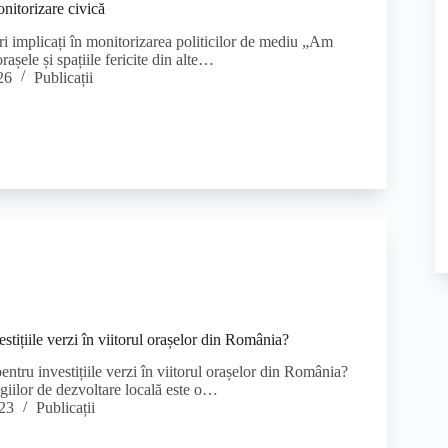
onitorizare civică
ri implicați în monitorizarea politicilor de mediu „Am
așele și spațiile fericite din alte…
26
Publicații
estițiile verzi în viitorul orașelor din România?
entru investițiile verzi în viitorul orașelor din România?
egiilor de dezvoltare locală este o…
023
Publicații