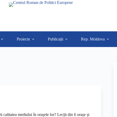
Proiecte
Publicații
Rep. Moldova
 calitatea mediului în orașele lor? Lecții din 6 orașe și