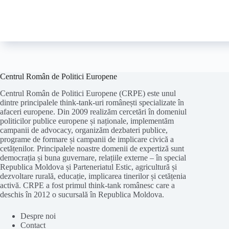
Centrul Român de Politici Europene
Centrul Român de Politici Europene (CRPE) este unul
dintre principalele think-tank-uri românești specializate în
afaceri europene. Din 2009 realizăm cercetări în domeniul
politicilor publice europene și naționale, implementăm
campanii de advocacy, organizăm dezbateri publice,
programe de formare și campanii de implicare civică a
cetățenilor. Principalele noastre domenii de expertiză sunt
democrația și buna guvernare, relațiile externe – în special
Republica Moldova și Parteneriatul Estic, agricultură și
dezvoltare rurală, educație, implicarea tinerilor și cetățenia
activă. CRPE a fost primul think-tank românesc care a
deschis în 2012 o sucursală în Republica Moldova.
Folosim cookie-
uri
pentru a ne
asigura
că vă oferim cea
mai
bună experiență pe
site
-ul nostru.
Despre noi
Contact
ACCEPT
REFUZ