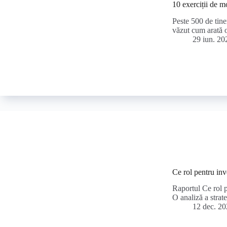
10 exerciții de m
Peste 500 de tine
văzut cum arată or
29 iun. 20
Ce rol pentru inv
Raportul Ce rol p
O analiză a strat
12 dec. 2