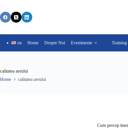
en
Home
Despre Noi
Evenimente
Training
calitatea aerului
Home
calitatea aerului
Cum percep tinerii