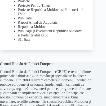
Proiecte
Proiecte Pentru Tineri
Proiecte Republica Moldova și Parteneriatul
Estic
Publicații
Raport Anual de Activitate
Republica Moldova
Publicații și Eveniment Republica Moldova
și Parteneriatul Estic
Sănătate
Centrul Român de Politici Europene
Centrul Român de Politici Europene (CRPE) este unul dintre
principalele think-tank-uri românești specializate în afaceri
europene. Din 2009 realizăm cercetări în domeniul politicilor
publice europene și naționale, implementăm campanii de
advocacy, organizăm dezbateri publice, programe de formare
și campanii de implicare civică a cetățenilor. Principalele
noastre domenii de expertiză sunt democrația și buna
guvernare, relațiile externe – în special Republica Moldova și
Parteneriatul Estic, agricultură și dezvoltare rurală, educație,