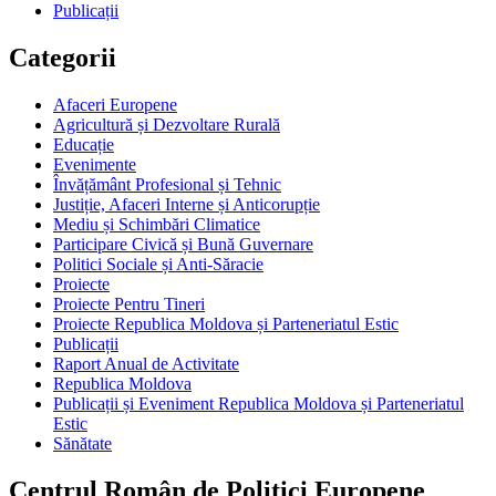
Publicații
Categorii
Afaceri Europene
Agricultură și Dezvoltare Rurală
Educație
Evenimente
Învățământ Profesional și Tehnic
Justiție, Afaceri Interne și Anticorupție
Mediu și Schimbări Climatice
Participare Civică și Bună Guvernare
Politici Sociale și Anti-Săracie
Proiecte
Proiecte Pentru Tineri
Proiecte Republica Moldova și Parteneriatul Estic
Publicații
Raport Anual de Activitate
Republica Moldova
Publicații și Eveniment Republica Moldova și Parteneriatul
Estic
Sănătate
Centrul Român de Politici Europene