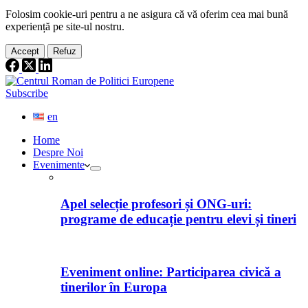
Folosim cookie-
uri
pentru a ne
asigura
că vă oferim cea
mai
bună
experiență pe
site
-ul nostru.
Accept
Refuz
Subscribe
en
Home
Despre Noi
Evenimente
Apel selecție profesori și ONG-uri:
programe de educație pentru elevi și tineri
Eveniment online: Participarea civică a
tinerilor în Europa