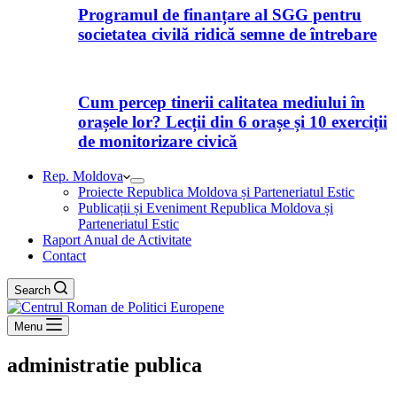
Programul de finanțare al SGG pentru
societatea civilă ridică semne de întrebare
Cum percep tinerii calitatea mediului în
orașele lor? Lecții din 6 orașe și 10 exerciții
de monitorizare civică
Rep. Moldova
Proiecte Republica Moldova și Parteneriatul Estic
Publicații și Eveniment Republica Moldova și
Parteneriatul Estic
Raport Anual de Activitate
Contact
Search
Menu
administratie publica