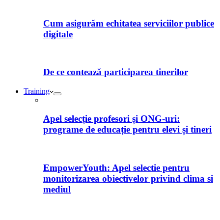
Cum asigurăm echitatea serviciilor publice
digitale
De ce contează participarea tinerilor
Training
Apel selecție profesori și ONG-uri:
programe de educație pentru elevi și tineri
EmpowerYouth: Apel selectie pentru
monitorizarea obiectivelor privind clima si
mediul