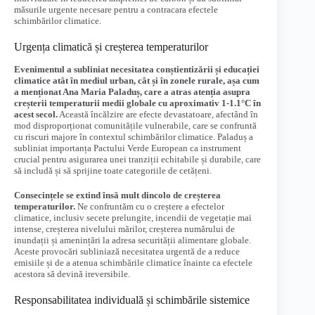
măsurile urgente necesare pentru a contracara efectele
schimbărilor climatice.
Urgența climatică și creșterea temperaturilor
Evenimentul a subliniat necesitatea conștientizării și educației
climatice atât în mediul urban, cât și în zonele rurale, așa cum
a menționat Ana Maria Paladuș, care a atras atenția asupra
creșterii temperaturii medii globale cu aproximativ 1-1.1°C în
acest secol.
Această încălzire are efecte devastatoare, afectând în
mod disproporționat comunitățile vulnerabile, care se confruntă
cu riscuri majore în contextul schimbărilor climatice. Paladuș a
subliniat importanța Pactului Verde European ca instrument
crucial pentru asigurarea unei tranziții echitabile și durabile, care
să includă și să sprijine toate categoriile de cetățeni.
Consecințele se extind însă mult dincolo de creșterea
temperaturilor.
Ne confruntăm cu o creștere a efectelor
climatice, inclusiv secete prelungite, incendii de vegetație mai
intense, creșterea nivelului mărilor, creșterea numărului de
inundații și amenințări la adresa securității alimentare globale.
Aceste provocări subliniază necesitatea urgentă de a reduce
emisiile și de a atenua schimbările climatice înainte ca efectele
acestora să devină ireversibile.
Responsabilitatea individuală și schimbările sistemice