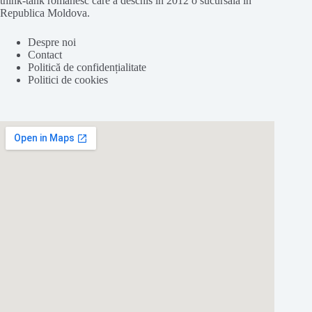
think-tank românesc care a deschis în 2012 o sucursală în
Republica Moldova.
Despre noi
Contact
Politică de confidențialitate
Politici de cookies
Folosim cookie-
uri
pentru a ne
asigura
că vă oferim cea
mai
bună
experiență pe
site
-ul nostru.