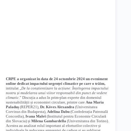
CRPE a organizat în data de 24 octombrie 2024 un eveniment
online dedicat impactului urgenței climatice pe care o trăim,
intitulat „
De la conștientizare la acțiune: Înțelegerea impactului
nostru și modelarea unui viitor responsabil din punct de vedere
climatic
.” Discuția a adus în prim-plan experte din domeniul
sustenabilității și economiei circulare, printre care
Ana Maria
Paladuș
(REPER21),
Dr. Köves Alexandra
(Universitatea
Corvinus din Budapesta),
Adelina Dabu
(Confederația Patronală
Concordia),
Ivana Maleš
(Institutul pentru Economie Circulară
din Slovacia) și
Milena Gambardella
(Universitatea din Torino).
Acestea au analizat rolul important al eforturilor colective și
individuale în reducerea amprentei de carbon și au subliniat