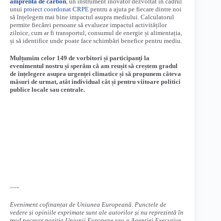
amprentă de carbon
, un instrument inovator dezvoltat în cadrul
unui
proiect coordonat CRPE
pentru a ajuta pe fiecare dintre noi
să înțelegem mai bine impactul asupra mediului. Calculatorul
permite fiecărei persoane să evalueze impactul activităților
zilnice, cum ar fi transportul, consumul de energie și alimentația,
și să identifice unde poate face schimbări benefice pentru mediu.
Mulțumim celor 149 de vorbitori și participanți la
evenimentul nostru și sperăm că am reușit să creștem gradul
de înțelegere asupra urgenței climatice și să propunem câteva
măsuri de urmat, atât individual cât și pentru viitoare politici
publice locale sau centrale.
––-
Eveniment cofinanțat de Uniunea Europeană. Punctele de
vedere și opiniile exprimate sunt ale autorilor și nu reprezintă în
mod necesar poziția Uniunii Europene sau a Agenției Executive