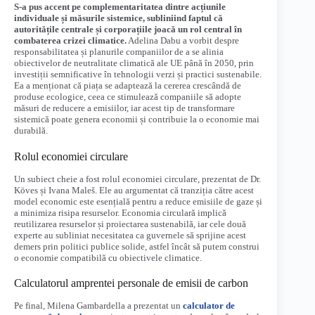
S-a pus accent pe complementaritatea dintre acțiunile
individuale și măsurile sistemice, subliniind faptul că
autoritățile centrale și corporațiile joacă un rol central în
combaterea crizei climatice.
Adelina Dabu a vorbit despre
responsabilitatea și planurile companiilor de a se alinia
obiectivelor de neutralitate climatică ale UE până în 2050, prin
investiții semnificative în tehnologii verzi și practici sustenabile.
Ea a menționat că piața se adaptează la cererea crescândă de
produse ecologice, ceea ce stimulează companiile să adopte
măsuri de reducere a emisiilor, iar acest tip de transformare
sistemică poate genera economii și contribuie la o economie mai
durabilă.
Rolul economiei circulare
Un subiect cheie a fost rolul economiei circulare, prezentat de Dr.
Köves și Ivana Maleš. Ele au argumentat că tranziția către acest
model economic este esențială pentru a reduce emisiile de gaze și
a minimiza risipa resurselor. Economia circulară implică
reutilizarea resurselor și proiectarea sustenabilă, iar cele două
experte au subliniat necesitatea ca guvernele să sprijine acest
demers prin politici publice solide, astfel încât să putem construi
o economie compatibilă cu obiectivele climatice.
Calculatorul amprentei personale de emisii de carbon
Pe final, Milena Gambardella a prezentat un
calculator de