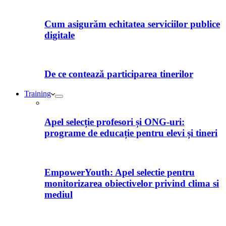
Cum asigurăm echitatea serviciilor publice
digitale
De ce contează participarea tinerilor
Training
Apel selecție profesori și ONG-uri:
programe de educație pentru elevi și tineri
EmpowerYouth: Apel selectie pentru
monitorizarea obiectivelor privind clima si
mediul