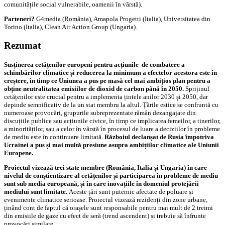
comunitățile social vulnerabile, oamenii în vârstă).
Parteneri?
G4media (România), Amapola Progetti (Italia), Universitatea din
Torino (Italia), Clean Air Action Group (Ungaria).
Rezumat
Susținerea cetățenilor europeni pentru acțiunile de combatere a
schimbărilor climatice și reducerea la minimum a efectelor acestora este în
creștere, în timp ce Uniunea a pus pe masă cel mai ambițios plan pentru a
obține neutralitatea emisiilor de dioxid de carbon până în 2050.
Sprijinul
cetățenilor este crucial pentru a implementa țintele anilor 2030 și 2050, dar
depinde semnificativ de la un stat membru la altul. Țările estice se confruntă cu
numeroase provocări, grupurile subreprezentate rămân dezangajate din
discuțiile publice sau acțiunile civice, în timp ce implicarea femeilor, a tinerilor,
a minorităților, sau a celor în vârstă în procesul de luare a deciziilor în probleme
de mediu este în continuare limitată.
Războiul declanșat de Rusia împotriva
Ucrainei a pus și mai multă presiune asupra ambițiilor climatice ale Uniunii
Europene.
Proiectul vizează trei state membre (România, Italia și Ungaria) în care
nivelul de conștientizare al cetățenilor și participarea în probleme de mediu
sunt sub media europeană, și în care inovațiile în domeniul protejării
mediului sunt limitate.
Aceste țări sunt puternic afectate de poluare și
evenimente climatice serioase. Proiectul vizează rezidenți din zone urbane,
ținând cont de faptul că orașele sunt responsabile pentru mai mult de 2 treimi
din emisiile de gaze cu efect de seră (trend ascendent) și trebuie să înfrunte
provocări similare.