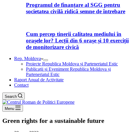
Programul de finanțare al SGG pentru
societatea civilă ridică semne de întrebare
Cum percep tinerii calitatea mediului în
orașele lor? Lecții din 6 orașe și 10 exerciții
de monitorizare civică
Rep. Moldova
Proiecte Republica Moldova și Parteneriatul Estic
Publicații și Eveniment Republica Moldova și
Parteneriatul Estic
Raport Anual de Activitate
Contact
Search
Menu
Green rights for a sustainable future