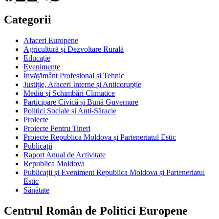
Categorii
Afaceri Europene
Agricultură și Dezvoltare Rurală
Educație
Evenimente
Învățământ Profesional și Tehnic
Justiție, Afaceri Interne și Anticorupție
Mediu și Schimbări Climatice
Participare Civică și Bună Guvernare
Politici Sociale și Anti-Săracie
Proiecte
Proiecte Pentru Tineri
Proiecte Republica Moldova și Parteneriatul Estic
Publicații
Raport Anual de Activitate
Republica Moldova
Publicații și Eveniment Republica Moldova și Parteneriatul
Estic
Sănătate
Centrul Român de Politici Europene