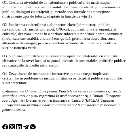
O1. Creșterea nivelului de conștientizare a publicului de masă asupra
schimbărilor climatice și asupra ambițiilor climatice ale UE prin evenimente
publice, dialoguri cu cetățenii, și metode non-formale de interacțiune
(instrumente ușor de folosit, adaptate în funcție de vârstă).
O2. Implicarea cetățenilor și a altor actori cheie (administrații publice,
stakeholderi EU, media, profesori, ONG-uri, companii private, organizații
culturale) din zone urbane în a dezbate subiectele prioritare pentru comunități
(mobilitate sustenabilă, eficiență energetică, gestionarea deșeurilor, surse
alternative de energie) pentru a combate schimbările climatice și pentru a
susține tranziția verde.
O3. Stabilirea, prioritizarea, și conectarea opiniilor cetățenilor cu ambițiile
climatice de la nivel local și național, investițiile sustenabile, politicile publice
sau strategiile de mediu ale orașelor.
O4. Dezvoltarea de instrumente interactive pentru a crește implicarea
cetățenilor în probleme de mediu. Sprijinirea participării publice a grupurilor
subreprezentate.
Cofinanțat de Uniunea Europeană. Punctele de vedere și opiniile exprimate
sunt ale autorilor și nu reprezintă în mod necesar poziția Uniunii Europene
sau a Agenției Executive pentru Educație și Cultură (EACEA). Uniunea
Europeană sau instituția coordonatoare nu pot fi considerate responsabile
pentru acestea.