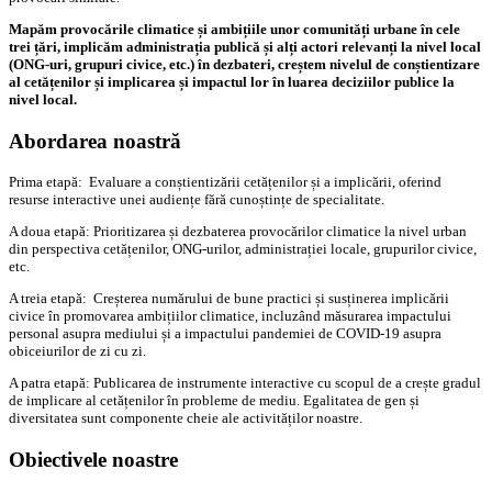
Mapăm provocările climatice și ambițiile unor comunități urbane în cele
trei țări, implicăm administrația publică și alți actori relevanți la nivel local
(ONG-uri, grupuri civice, etc.) în dezbateri, creștem nivelul de conștientizare
al cetățenilor și implicarea și impactul lor în luarea deciziilor publice la
nivel local.
Abordarea noastră
Prima etapă: Evaluare a conștientizării cetățenilor și a implicării, oferind
resurse interactive unei audiențe fără cunoștințe de specialitate.
A doua etapă: Prioritizarea și dezbaterea provocărilor climatice la nivel urban
din perspectiva cetățenilor, ONG-urilor, administrației locale, grupurilor civice,
etc.
A treia etapă: Creșterea numărului de bune practici și susținerea implicării
civice în promovarea ambițiilor climatice, incluzând măsurarea impactului
personal asupra mediului și a impactului pandemiei de COVID-19 asupra
obiceiurilor de zi cu zi.
A patra etapă: Publicarea de instrumente interactive cu scopul de a crește gradul
de implicare al cetățenilor în probleme de mediu. Egalitatea de gen și
diversitatea sunt componente cheie ale activităților noastre.
Obiectivele noastre