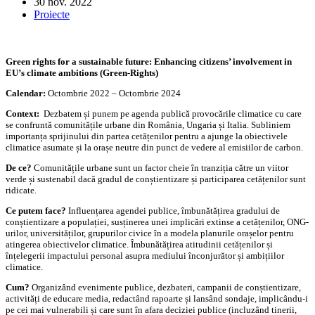
30 nov. 2022
Proiecte
Green rights for a sustainable future: Enhancing citizens’ involvement in
EU’s climate ambitions (Green-Rights)
Calendar:
Octombrie 2022 – Octombrie 2024
Context:
Dezbatem și punem pe agenda publică provocările climatice cu care
se confruntă comunitățile urbane din România, Ungaria și Italia. Subliniem
importanța sprijinului din partea cetățenilor pentru a ajunge la obiectivele
climatice asumate și la orașe neutre din punct de vedere al emisiilor de carbon.
De ce?
Comunitățile urbane sunt un factor cheie în tranziția către un viitor
verde și sustenabil dacă gradul de conștientizare și participarea cetățenilor sunt
ridicate.
Ce putem face?
Influențarea agendei publice, îmbunătățirea gradului de
conștientizare a populației, susținerea unei implicări extinse a cetățenilor, ONG-
urilor, universităților, grupurilor civice în a modela planurile orașelor pentru
atingerea obiectivelor climatice. Îmbunătățirea atitudinii cetățenilor și
înțelegerii impactului personal asupra mediului înconjurător și ambițiilor
climatice.
Cum?
Organizând evenimente publice, dezbateri, campanii de conștientizare,
activități de educare media, redactând rapoarte și lansând sondaje, implicându-i
pe cei mai vulnerabili și care sunt în afara deciziei publice (incluzând tinerii,