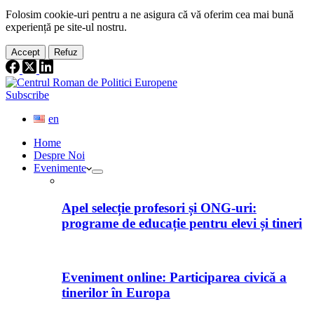
Folosim cookie-
uri
pentru a ne
asigura
că vă oferim cea
mai
bună
experiență pe
site
-ul nostru.
Accept
Refuz
Subscribe
en
Home
Despre Noi
Evenimente
Apel selecție profesori și ONG-uri:
programe de educație pentru elevi și tineri
Eveniment online: Participarea civică a
tinerilor în Europa