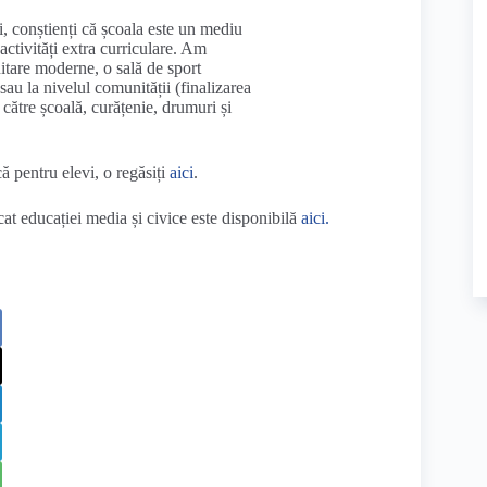
, conștienți că școala este un mediu
ctivități extra curriculare. Am
anitare moderne, o sală de sport
 sau la nivelul comunității (finalizarea
 către școală, curățenie, drumuri și
că pentru elevi, o regăsiți
aici
.
at educației media și civice este disponibilă
aici.