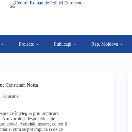
Proiecte
Publicații
Rep. Moldova
etic Constantin Noica
Educație
spre ce înțeleg ei prin implicare
or. Am vorbit și despre educație
e civică. Activități ușoare, ce pot fi
imărie, cum se pot implica și de ce