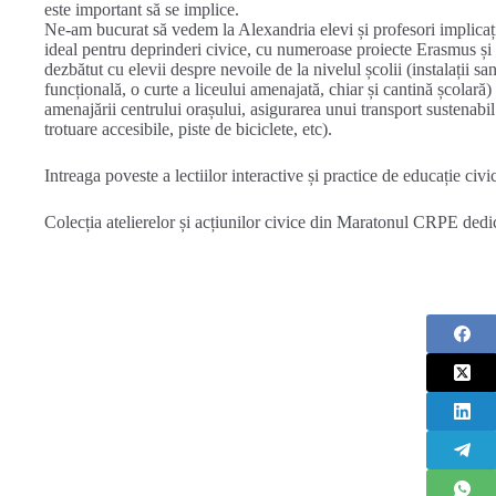
este important să se implice.
Ne-am bucurat să vedem la Alexandria elevi și profesori implicați
ideal pentru deprinderi civice, cu numeroase proiecte Erasmus și a
dezbătut cu elevii despre nevoile de la nivelul școlii (instalații s
funcțională, o curte a liceului amenajată, chiar și cantină școlară)
amenajării centrului orașului, asigurarea unui transport sustenabil
trotuare accesibile, piste de biciclete, etc).
Intreaga poveste a lectiilor interactive și practice de educație civi
Colecția atelierelor și acțiunilor civice din Maratonul CRPE dedic