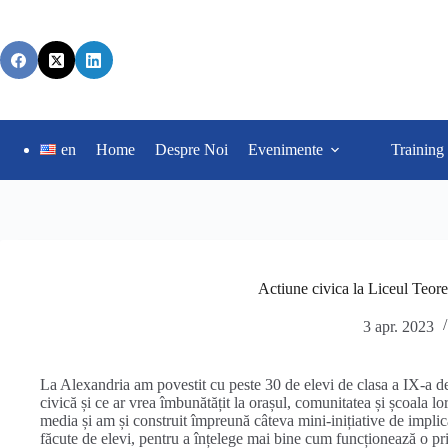
en
Home
Despre Noi
Evenimente
Training
Actiune civica la Liceul Teor
3 apr. 2023
La Alexandria am povestit cu peste 30 de elevi de clasa a IX-a de
civică și ce ar vrea îmbunătățit la orașul, comunitatea și școala l
media și am și construit împreună câteva mini-inițiative de implicar
făcute de elevi, pentru a înțelege mai bine cum funcționează o pr