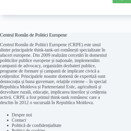
Centrul Român de Politici Europene
Centrul Român de Politici Europene (CRPE) este unul
dintre principalele think-tank-uri românești specializate în
afaceri europene. Din 2009 realizăm cercetări în domeniul
politicilor publice europene și naționale, implementăm
campanii de advocacy, organizăm dezbateri publice,
programe de formare și campanii de implicare civică a
cetățenilor. Principalele noastre domenii de expertiză sunt
democrația și buna guvernare, relațiile externe – în special
Republica Moldova și Parteneriatul Estic, agricultură și
dezvoltare rurală, educație, implicarea tinerilor și cetățenia
activă. CRPE a fost primul think-tank românesc care a
deschis în 2012 o sucursală în Republica Moldova.
Folosim cookie-
uri
pentru a ne
asigura
că vă oferim cea
mai
bună experiență pe
site
-ul nostru.
Despre noi
Contact
ACCEPT
REFUZ
Politică de confidențialitate
Politici de cookies