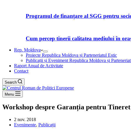
Programul de finanțare al SGG pentru societ
Cum percep tinerii calitatea mediului în orașe
Rep. Moldova
Proiecte Republica Moldova și Parteneriatul Estic
Publicații și Eveniment Republica Moldova și Parteneriat
Raport Anual de Activitate
Contact
Search
Menu
Workshop despre Garanția pentru Tineret 
2 nov. 2018
Evenimente
,
Publicații