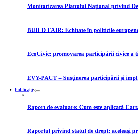
Monitorizarea Planului Național privind De
BUILD FAIR: Echitate în politicile europene 
EcoCivic: promovarea participării civice a t
EVY-PACT – Susținerea participării și implică
Publicații
Raport de evaluare: Cum este aplicată Car
Raportul privind statul de drept: aceleași p