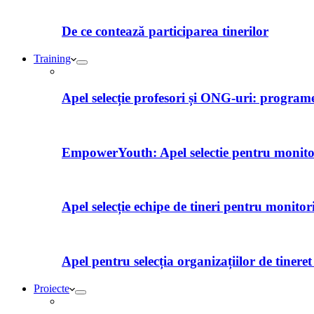
De ce contează participarea tinerilor
Training
Apel selecție profesori și ONG-uri: programe 
EmpowerYouth: Apel selectie pentru monitori
Apel selecție echipe de tineri pentru monitor
Apel pentru selecția organizațiilor de tiner
Proiecte