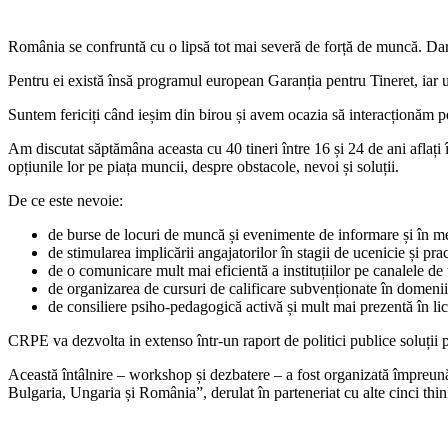
România se confruntă cu o lipsă tot mai severă de forță de muncă. Dar, în
Pentru ei există însă programul european Garanția pentru Tineret, iar u
Suntem fericiți când ieșim din birou și avem ocazia să interacționăm p
Am discutat săptămâna aceasta cu 40 tineri între 16 și 24 de ani aflaț
opțiunile lor pe piața muncii, despre obstacole, nevoi și soluții.
De ce este nevoie:
de burse de locuri de muncă și evenimente de informare și în me
de stimularea implicării angajatorilor în stagii de ucenicie și pra
de o comunicare mult mai eficientă a instituțiilor pe canalele de u
de organizarea de cursuri de calificare subvenționate în domenii
de consiliere psiho-pedagogică activă și mult mai prezentă în li
CRPE va dezvolta in extenso într-un raport de politici publice soluții 
Această întâlnire – workshop și dezbatere – a fost organizată împreună
Bulgaria, Ungaria și România”, derulat în parteneriat cu alte cinci thi