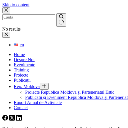
Skip to content
No results
en
Home
Despre Noi
Evenimente
Training
Proiecte
Publicații
Rep. Moldova
Proiecte Republica Moldova și Parteneriatul Estic
Publicații și Eveniment Republica Moldova și Parteneriatu
Raport Anual de Activitate
Contact