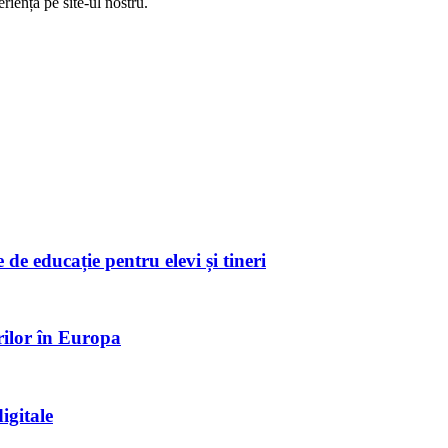
riență pe
site
-ul nostru.
de educație pentru elevi și tineri
rilor în Europa
igitale