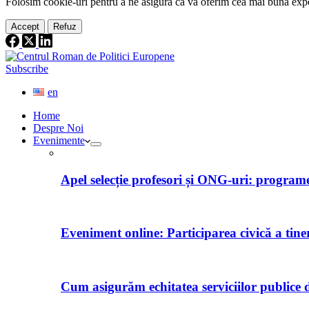
Folosim cookie-
uri
pentru a ne
asigura
că vă oferim cea
mai
bună expe
Accept
Refuz
Subscribe
en
Home
Despre Noi
Evenimente
Apel selecție profesori și ONG-uri: programe 
Eveniment online: Participarea civică a tine
Cum asigurăm echitatea serviciilor publice d