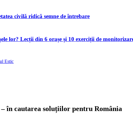
atea civilă ridică semne de întrebare
le lor? Lecții din 6 orașe și 10 exerciții de monitorizar
ul Estic
– în cautarea soluțiilor pentru România