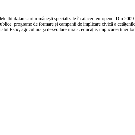
e think-tank-uri românești specializate în afaceri europene. Din 2009 r
ice, programe de formare și campanii de implicare civică a cetățenilor
atul Estic, agricultură și dezvoltare rurală, educație, implicarea tineril