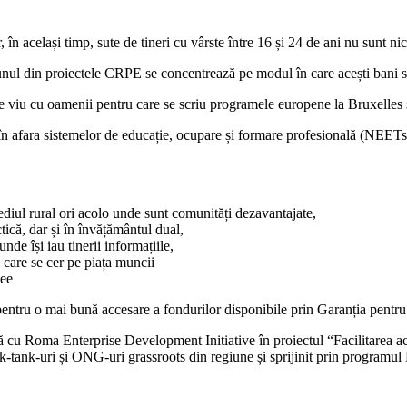
 același timp, sute de tineri cu vârste între 16 și 24 de ani nu sunt nici 
nul din proiectele CRPE se concentrează pe modul în care acești bani sun
e viu cu oamenii pentru care se scriu programele europene la Bruxelles și
i în afara sistemelor de educație, ocupare și formare profesională (NEET
diul rural ori acolo unde sunt comunități dezavantajate,
ctică, dar și în învățământul dual,
nde își iau tinerii informațiile,
 care se cer pe piața muncii
cee
pentru o mai bună accesare a fondurilor disponibile prin Garanția pentru
 cu Roma Enterprise Development Initiative în proiectul “Facilitarea acc
nk-tank-uri și ONG-uri grassroots din regiune și sprijinit prin programul