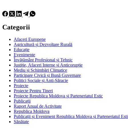
Categorii
Afaceri Europene
Agricultură și Dezvoltare Rurală
Educație
Evenimente
Învățământ Profesional și Tehnic
Justiție, Afaceri Interne și Anticorupție
Mediu și Schimbări Climatice
Participare Civică și Bună Guvernare
Politici Sociale și Anti-Săracie
Proiecte
Proiecte Pentru Tineri
Proiecte Republica Moldova și Parteneriatul Estic
Publicații
Raport Anual de Activitate
Republica Moldova
Publicații și Eveniment Republica Moldova și Parteneriatul Esti
Sănătate