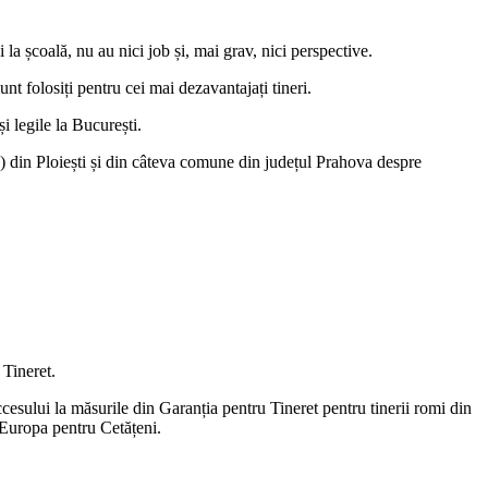
la școală, nu au nici job și, mai grav, nici perspective.
t folosiți pentru cei mai dezavantajați tineri.
 legile la București.
s) din Ploiești și din câteva comune din județul Prahova despre
 Tineret.
esului la măsurile din Garanția pentru Tineret pentru tinerii romi din
 Europa pentru Cetățeni.