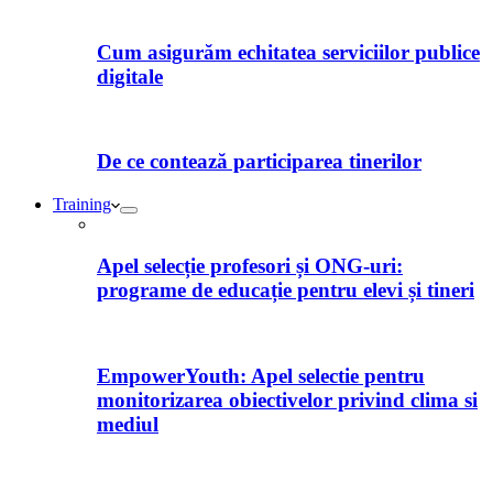
Cum asigurăm echitatea serviciilor publice
digitale
De ce contează participarea tinerilor
Training
Apel selecție profesori și ONG-uri:
programe de educație pentru elevi și tineri
EmpowerYouth: Apel selectie pentru
monitorizarea obiectivelor privind clima si
mediul