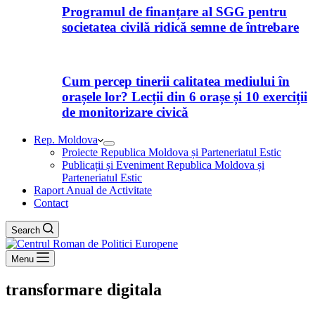
Programul de finanțare al SGG pentru
societatea civilă ridică semne de întrebare
Cum percep tinerii calitatea mediului în
orașele lor? Lecții din 6 orașe și 10 exerciții
de monitorizare civică
Rep. Moldova
Proiecte Republica Moldova și Parteneriatul Estic
Publicații și Eveniment Republica Moldova și
Parteneriatul Estic
Raport Anual de Activitate
Contact
Search
Menu
transformare digitala