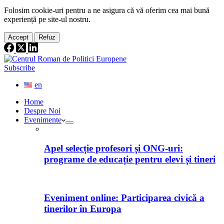
Folosim cookie-
uri
pentru a ne
asigura
că vă oferim cea
mai
bună
experiență pe
site
-ul nostru.
Accept
Refuz
Subscribe
en
Home
Despre Noi
Evenimente
Apel selecție profesori și ONG-uri:
programe de educație pentru elevi și tineri
Eveniment online: Participarea civică a
tinerilor în Europa