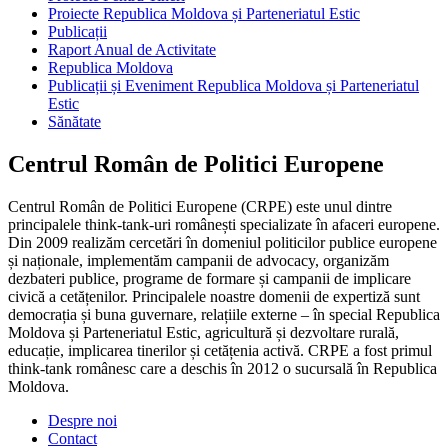
Proiecte Republica Moldova și Parteneriatul Estic
Publicații
Raport Anual de Activitate
Republica Moldova
Publicații și Eveniment Republica Moldova și Parteneriatul
Estic
Sănătate
Centrul Român de Politici Europene
Centrul Român de Politici Europene (CRPE) este unul dintre
principalele think-tank-uri românești specializate în afaceri europene.
Din 2009 realizăm cercetări în domeniul politicilor publice europene
și naționale, implementăm campanii de advocacy, organizăm
dezbateri publice, programe de formare și campanii de implicare
civică a cetățenilor. Principalele noastre domenii de expertiză sunt
democrația și buna guvernare, relațiile externe – în special Republica
Moldova și Parteneriatul Estic, agricultură și dezvoltare rurală,
educație, implicarea tinerilor și cetățenia activă. CRPE a fost primul
think-tank românesc care a deschis în 2012 o sucursală în Republica
Moldova.
Despre noi
Contact