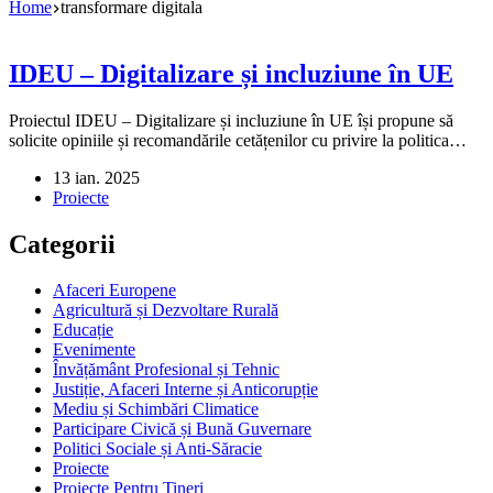
Home
transformare digitala
IDEU – Digitalizare și incluziune în UE
Proiectul IDEU – Digitalizare și incluziune în UE își propune să
solicite opiniile și recomandările cetățenilor cu privire la politica…
13 ian. 2025
Proiecte
Categorii
Afaceri Europene
Agricultură și Dezvoltare Rurală
Educație
Evenimente
Învățământ Profesional și Tehnic
Justiție, Afaceri Interne și Anticorupție
Mediu și Schimbări Climatice
Participare Civică și Bună Guvernare
Politici Sociale și Anti-Săracie
Proiecte
Proiecte Pentru Tineri