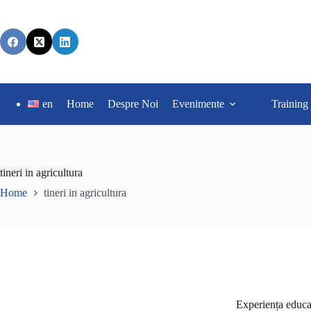
en
Home
Despre Noi
Evenimente
Training
tineri in agricultura
Home
tineri in agricultura
Experiența educaț