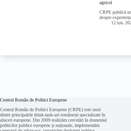
agricol
CRPE publică unul
despre experienț
12 iun. 20
Centrul Român de Politici Europene
Centrul Român de Politici Europene (CRPE) este unul
dintre principalele think-tank-uri românești specializate în
afaceri europene. Din 2009 realizăm cercetări în domeniul
politicilor publice europene și naționale, implementăm
campanii de advocacy, organizăm dezbateri publice,