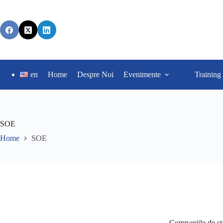
en
Home
Despre Noi
Evenimente
Training
SOE
Home
SOE
Companiile de sta