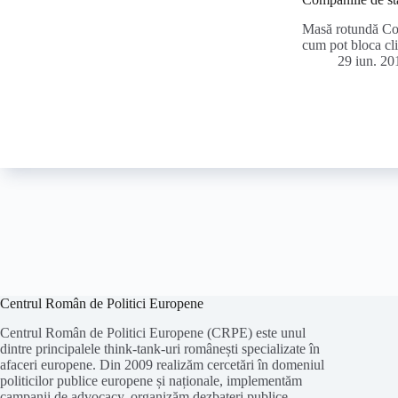
Masă rotundă Com
cum pot bloca cl
29 iun. 20
Centrul Român de Politici Europene
Centrul Român de Politici Europene (CRPE) este unul
dintre principalele think-tank-uri românești specializate în
afaceri europene. Din 2009 realizăm cercetări în domeniul
politicilor publice europene și naționale, implementăm
campanii de advocacy, organizăm dezbateri publice,