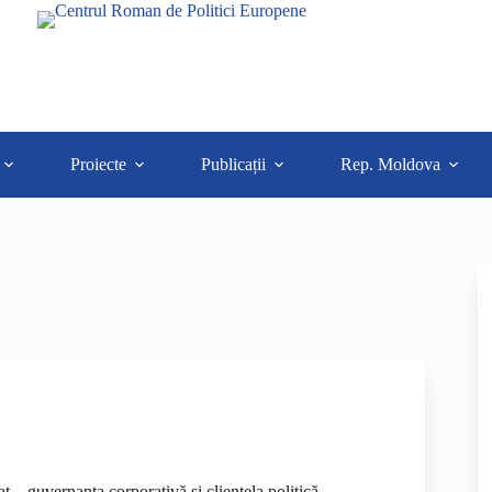
Proiecte
Publicații
Rep. Moldova
t – guvernanța corporativă și clientela politică