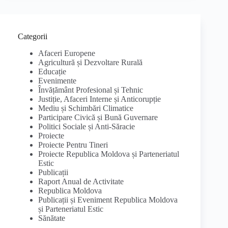
Categorii
Afaceri Europene
Agricultură și Dezvoltare Rurală
Educație
Evenimente
Învățământ Profesional și Tehnic
Justiție, Afaceri Interne și Anticorupție
Mediu și Schimbări Climatice
Participare Civică și Bună Guvernare
Politici Sociale și Anti-Săracie
Proiecte
Proiecte Pentru Tineri
Proiecte Republica Moldova și Parteneriatul
Estic
Publicații
Raport Anual de Activitate
Republica Moldova
Publicații și Eveniment Republica Moldova
și Parteneriatul Estic
Sănătate