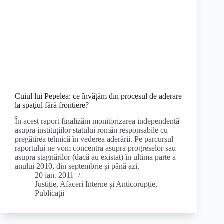
Cuiul lui Pepelea: ce învățăm din procesul de aderare
la spaţiul fără frontiere?
În acest raport finalizăm monitorizarea independentă
asupra instituțiilor statului român responsabile cu
pregătirea tehnică în vederea aderării. Pe parcursul
raportului ne vom concentra asupra progreselor sau
asupra stagnărilor (dacă au existat) în ultima parte a
anului 2010, din septembrie și până azi.
20 ian. 2011
Justiție, Afaceri Interne și Anticorupție
,
Publicații