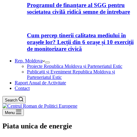
Programul de finanțare al SGG pentru
societatea civilă ridică semne de întrebare
Cum percep tinerii calitatea mediului în
orașele lor? Lecții din 6 orașe și 10 exerciții
de monitorizare civică
Rep. Moldova
Proiecte Republica Moldova și Parteneriatul Estic
Publicații și Eveniment Republica Moldova și
Parteneriatul Estic
Raport Anual de Activitate
Contact
Search
Menu
Piata unica de energie