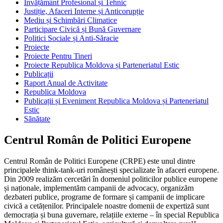
Învățământ Profesional și Tehnic
Justiție, Afaceri Interne și Anticorupție
Mediu și Schimbări Climatice
Participare Civică și Bună Guvernare
Politici Sociale și Anti-Săracie
Proiecte
Proiecte Pentru Tineri
Proiecte Republica Moldova și Parteneriatul Estic
Publicații
Raport Anual de Activitate
Republica Moldova
Publicații și Eveniment Republica Moldova și Parteneriatul
Estic
Sănătate
Centrul Român de Politici Europene
Centrul Român de Politici Europene (CRPE) este unul dintre
principalele think-tank-uri românești specializate în afaceri europene.
Din 2009 realizăm cercetări în domeniul politicilor publice europene
și naționale, implementăm campanii de advocacy, organizăm
dezbateri publice, programe de formare și campanii de implicare
civică a cetățenilor. Principalele noastre domenii de expertiză sunt
democrația și buna guvernare, relațiile externe – în special Republica