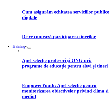
Cum asigurăm echitatea serviciilor publice
digitale
De ce contează participarea tinerilor
Training
Apel selecție profesori și ONG-uri:
programe de educație pentru elevi și tineri
EmpowerYouth: Apel selectie pentru
monitorizarea obiectivelor privind clima si
mediul