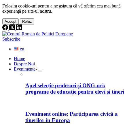
Folosim cookie-
uri
pentru a ne
asigura
că vă oferim cea
mai
bună
experiență pe
site
-ul nostru.
Accept
Refuz
Subscribe
en
Home
Despre Noi
Evenimente
Apel selecție profesori și ONG-uri:
programe de educație pentru elevi și tineri
Eveniment online: Participarea civică a
tinerilor în Europa