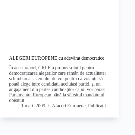
ALEGERI EUROPENE cu adevărat democratice
În acest raport, CRPE a propus soluții pentru
democratizarea alegerilor care rămân de actualitate:
schimbarea sistemului de vot pentru ca votanții să
poată alege între candidații aceluiași partid, şi un
angajament din partea candidaților că nu vor părăsi
Parlamentul European până la sfârșitul mandatului
obișnuit
1 mart. 2009
Afaceri Europene
,
Publicații