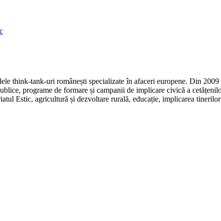
c
e think-tank-uri românești specializate în afaceri europene. Din 2009 r
ice, programe de formare și campanii de implicare civică a cetățenilor
atul Estic, agricultură și dezvoltare rurală, educație, implicarea tineril