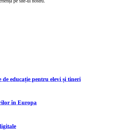
riență pe
site
-ul nostru.
de educație pentru elevi și tineri
rilor în Europa
igitale