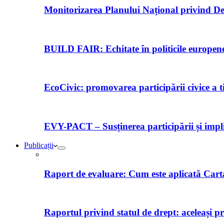
Monitorizarea Planului Național privind De
BUILD FAIR: Echitate în politicile europene 
EcoCivic: promovarea participării civice a t
EVY-PACT – Susținerea participării și implică
Publicații
Raport de evaluare: Cum este aplicată Car
Raportul privind statul de drept: aceleași p