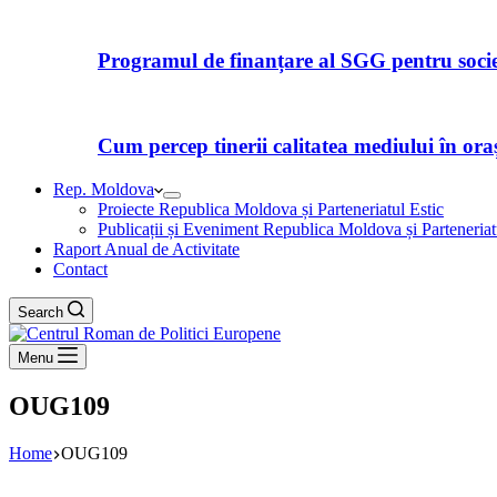
Programul de finanțare al SGG pentru societ
Cum percep tinerii calitatea mediului în orașe
Rep. Moldova
Proiecte Republica Moldova și Parteneriatul Estic
Publicații și Eveniment Republica Moldova și Parteneriat
Raport Anual de Activitate
Contact
Search
Menu
OUG109
Home
OUG109