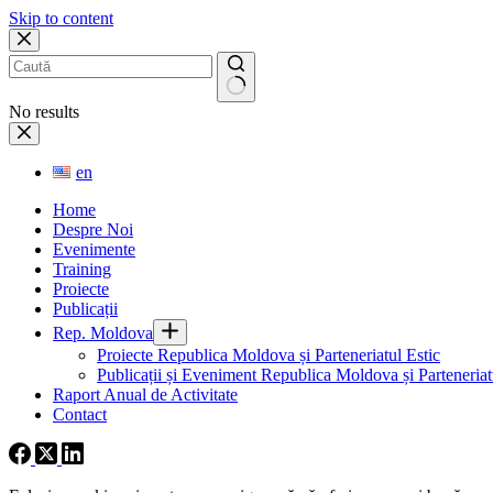
Skip to content
No results
en
Home
Despre Noi
Evenimente
Training
Proiecte
Publicații
Rep. Moldova
Proiecte Republica Moldova și Parteneriatul Estic
Publicații și Eveniment Republica Moldova și Parteneriatu
Raport Anual de Activitate
Contact