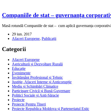
Companiile de stat – guvernanța corporativă
Masă rotundă Companiile de stat – cum aplică guvernanța corporativă
29 iun. 2017
Afaceri Europene
,
Publicații
Categorii
Afaceri Europene
Agricultură și Dezvoltare Rurală
Educație
Evenimente
Învățământ Profesional și Tehnic
Justiție, Afaceri Interne și Anticorupție
Mediu și Schimbări Climatice
Participare Civică și Bună Guvernare
Politici Sociale și Anti-Săracie
Proiecte
Proiecte Pentru Tineri
Proiecte Republica Moldova și Parteneriatul Estic