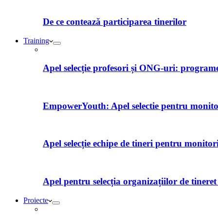
De ce contează participarea tinerilor
Training
Apel selecție profesori și ONG-uri: programe 
EmpowerYouth: Apel selectie pentru monitori
Apel selecție echipe de tineri pentru monitor
Apel pentru selecția organizațiilor de tiner
Proiecte