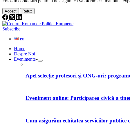
Folosim cookie-
uri
pentru a ne
asigura
că vă oferim cea
mai
bună expe
Accept
Refuz
Subscribe
en
Home
Despre Noi
Evenimente
Apel selecție profesori și ONG-uri: programe 
Eveniment online: Participarea civică a tine
Cum asigurăm echitatea serviciilor publice d