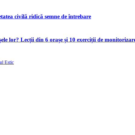
atea civilă ridică semne de întrebare
le lor? Lecții din 6 orașe și 10 exerciții de monitorizar
ul Estic