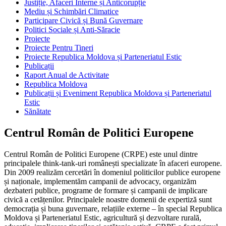
Justiție, Afaceri Interne și Anticorupție
Mediu și Schimbări Climatice
Participare Civică și Bună Guvernare
Politici Sociale și Anti-Săracie
Proiecte
Proiecte Pentru Tineri
Proiecte Republica Moldova și Parteneriatul Estic
Publicații
Raport Anual de Activitate
Republica Moldova
Publicații și Eveniment Republica Moldova și Parteneriatul
Estic
Sănătate
Centrul Român de Politici Europene
Centrul Român de Politici Europene (CRPE) este unul dintre
principalele think-tank-uri românești specializate în afaceri europene.
Din 2009 realizăm cercetări în domeniul politicilor publice europene
și naționale, implementăm campanii de advocacy, organizăm
dezbateri publice, programe de formare și campanii de implicare
civică a cetățenilor. Principalele noastre domenii de expertiză sunt
democrația și buna guvernare, relațiile externe – în special Republica
Moldova și Parteneriatul Estic, agricultură și dezvoltare rurală,