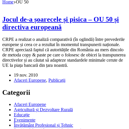
Home
OU 50
Jocul de-a șoarecele și pisica – OU 50 și
directiva europeană
CRPE a realizat o analiză comparativă (în oglindă) între prevederile
europene și ceea ce a rezultat în momentul transpunerii naționale.
CRPE apreciază faptul că autoritățile din România au mers dincolo
de metoda copy & paste pe care o folosesc de obicei la transpunerea
directivelor și au căutat să adapteze standardele minimale cerute de
UE la piața bancară din țara noastră.
19 nov. 2010
Afaceri Europene
,
Publicații
Categorii
Afaceri Europene
Agricultură și Dezvoltare Rurală
Educație
Evenimente
Învățământ Profesional și Tehnic