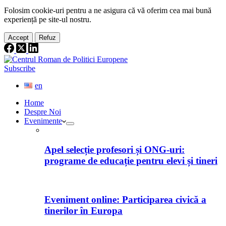
Folosim cookie-
uri
pentru a ne
asigura
că vă oferim cea
mai
bună
experiență pe
site
-ul nostru.
Accept
Refuz
Subscribe
en
Home
Despre Noi
Evenimente
Apel selecție profesori și ONG-uri:
programe de educație pentru elevi și tineri
Eveniment online: Participarea civică a
tinerilor în Europa