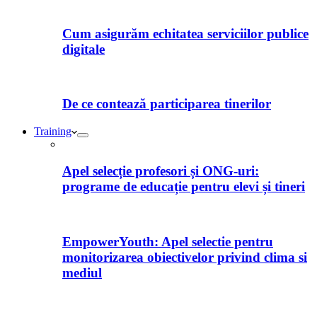
Cum asigurăm echitatea serviciilor publice
digitale
De ce contează participarea tinerilor
Training
Apel selecție profesori și ONG-uri:
programe de educație pentru elevi și tineri
EmpowerYouth: Apel selectie pentru
monitorizarea obiectivelor privind clima si
mediul