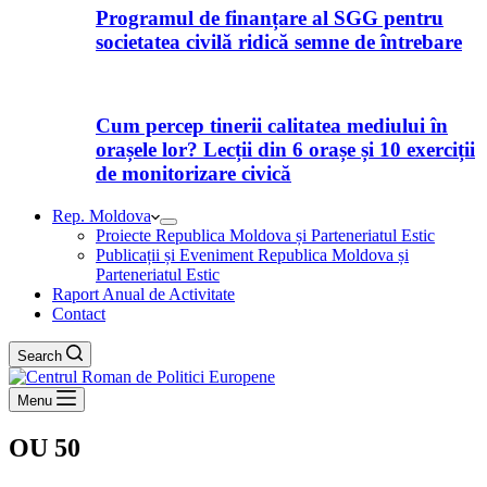
Programul de finanțare al SGG pentru
societatea civilă ridică semne de întrebare
Cum percep tinerii calitatea mediului în
orașele lor? Lecții din 6 orașe și 10 exerciții
de monitorizare civică
Rep. Moldova
Proiecte Republica Moldova și Parteneriatul Estic
Publicații și Eveniment Republica Moldova și
Parteneriatul Estic
Raport Anual de Activitate
Contact
Search
Menu
OU 50